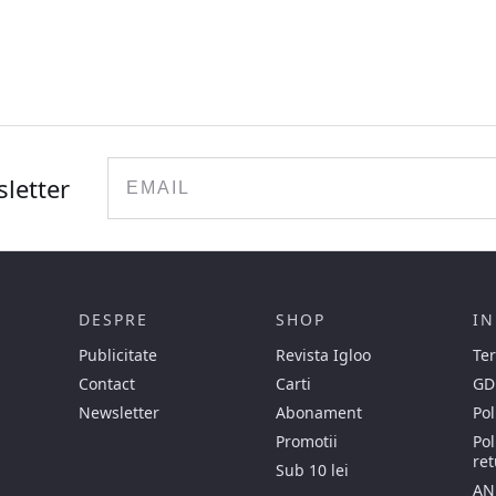
Email
sletter
DESPRE
SHOP
IN
Publicitate
Revista Igloo
Ter
Contact
Carti
GD
Newsletter
Abonament
Pol
Promotii
Pol
ret
Sub 10 lei
AN