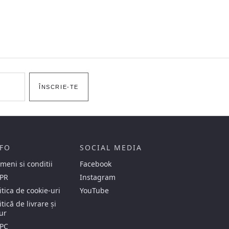
ÎNSCRIE-TE
FO
SOCIAL MEDIA
meni si conditii
Facebook
PR
Instagram
itica de cookie-uri
YouTube
itică de livrare și
ur
PC