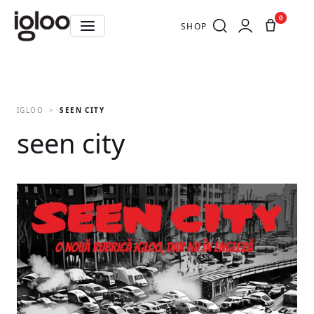
0
SHOP
IGLOO
SEEN CITY
seen city