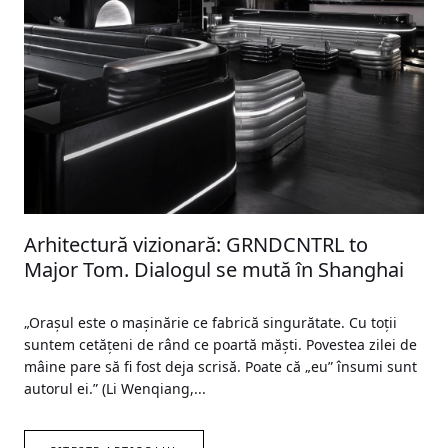
Arhitectură vizionară: GRNDCNTRL to
Major Tom. Dialogul se mută în Shanghai
„Oraşul este o maşinărie ce fabrică singurătate. Cu toţii
suntem cetăţeni de rând ce poartă măşti. Povestea zilei de
mâine pare să fi fost deja scrisă. Poate că „eu” însumi sunt
autorul ei.” (Li Wenqiang,...