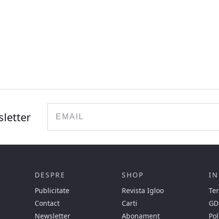
Email
sletter
DESPRE
SHOP
IN
Publicitate
Revista Igloo
Ter
Contact
Carti
GD
Newsletter
Abonament
Pol