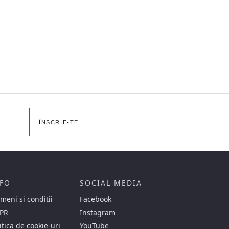
ÎNSCRIE-TE
FO
SOCIAL MEDIA
meni si conditii
Facebook
PR
Instagram
itica de cookie-uri
YouTube