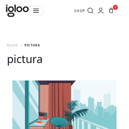
0
SHOP
IGLOO
PICTURA
pictura