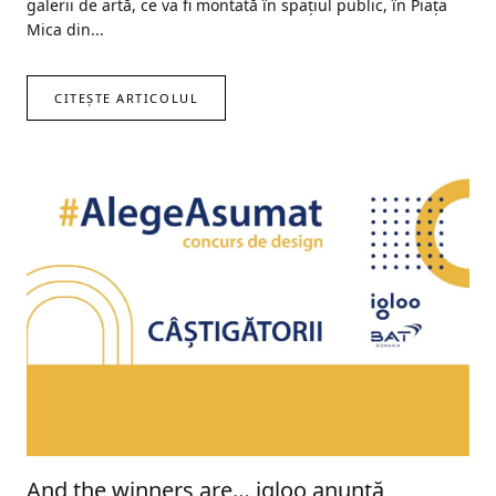
galerii de artă, ce va fi montată în spațiul public, în Piața
Mica din...
CITEȘTE ARTICOLUL
And the winners are… igloo anunță