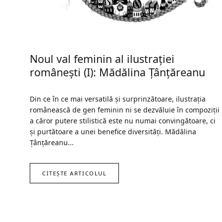
Noul val feminin al ilustrației
românești (I): Mădălina Ţânţăreanu
Din ce în ce mai versatilă şi surprinzătoare, ilustraţia
românească de gen feminin ni se dezvăluie în compoziţii
a căror putere stilistică este nu numai convingătoare, ci
şi purtătoare a unei benefice diversităţi. Mădălina
Ţânţăreanu...
CITEȘTE ARTICOLUL