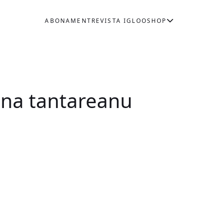
ABONAMENT
REVISTA IGLOO
SHOP
ina tantareanu