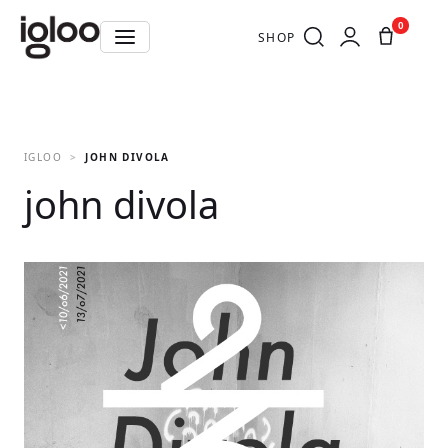
0
SHOP
IGLOO
JOHN DIVOLA
john divola