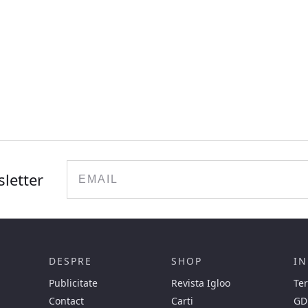
Email
sletter
DESPRE
SHOP
IN
Publicitate
Revista Igloo
Ter
Contact
Carti
GD