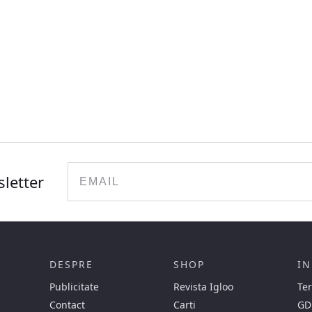
Email
sletter
DESPRE
SHOP
IN
Publicitate
Revista Igloo
Ter
Contact
Carti
GD