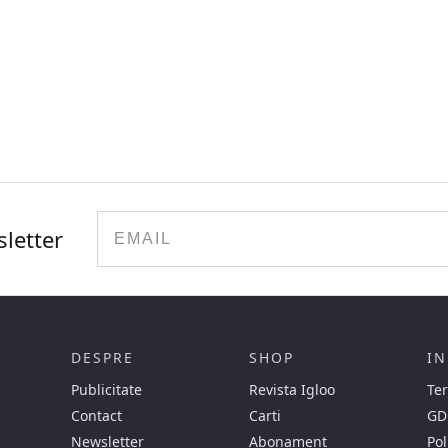
Email
sletter
DESPRE
SHOP
IN
Publicitate
Revista Igloo
Ter
Contact
Carti
GD
Newsletter
Abonament
Pol