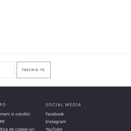
ÎNSCRIE-TE
FO
SOCIAL MEDIA
meni si conditii
Facebook
PR
Instagram
itica de cookie-uri
YouTube