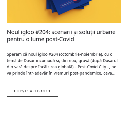
Noul igloo #204: scenarii și soluții urbane
pentru o lume post-Covid
Speram că noul igloo #204 (octombrie-noiembrie), cu o
temă de Dosar incomodă și, din nou, gravă (după Dosarul
din vară despre încălzirea globală) – Post-Covid City –, ne
va prinde într-adevăr în vremuri post-pandemice, ceva...
CITEȘTE ARTICOLUL