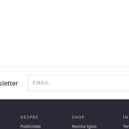
Email
sletter
DESPRE
SHOP
IN
Publicitate
Revista Igloo
Ter