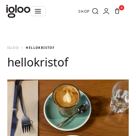
0
SHOP
IGLOO
HELLOKRISTOF
hellokristof