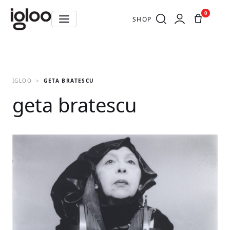
0
SHOP
IGLOO
GETA BRATESCU
geta bratescu