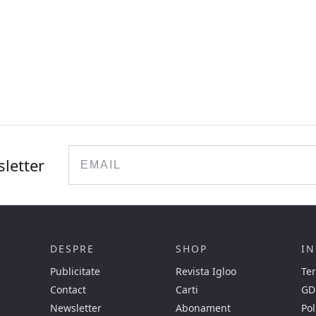
Email
sletter
DESPRE
SHOP
IN
Publicitate
Revista Igloo
Ter
Contact
Carti
GD
Newsletter
Abonament
Pol