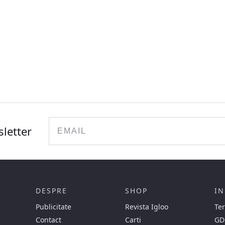
Email
sletter
DESPRE
SHOP
IN
Publicitate
Revista Igloo
Ter
Contact
Carti
GD