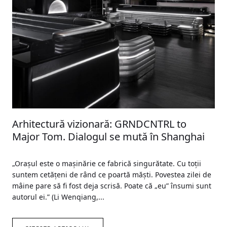
Arhitectură vizionară: GRNDCNTRL to
Major Tom. Dialogul se mută în Shanghai
„Oraşul este o maşinărie ce fabrică singurătate. Cu toţii
suntem cetăţeni de rând ce poartă măşti. Povestea zilei de
mâine pare să fi fost deja scrisă. Poate că „eu” însumi sunt
autorul ei.” (Li Wenqiang,...