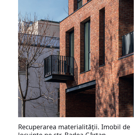
Recuperarea materialității. Imobil de
locuinţe pe str. Badea Cârţan,