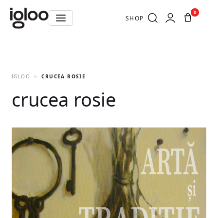
0
SHOP
IGLOO
CRUCEA ROSIE
crucea rosie