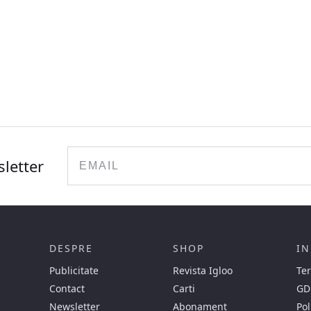
Email
sletter
DESPRE
SHOP
IN
Publicitate
Revista Igloo
Ter
Contact
Carti
GD
Newsletter
Abonament
Pol