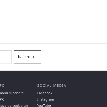
ÎNSCRIE-TE
FO
SOCIAL MEDIA
meni si conditii
Facebook
PR
Instagram
itica de cookie-uri
YouTube