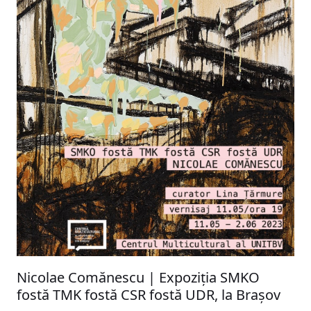
Nicolae Comănescu | Expoziția SMKO
fostă TMK fostă CSR fostă UDR, la Brașov