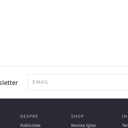
Email
sletter
DESPRE
SHOP
IN
Publicitate
Revista Igloo
Ter