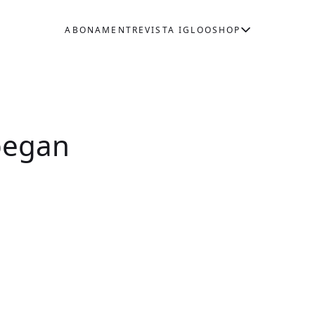
ABONAMENT
REVISTA IGLOO
SHOP
 began