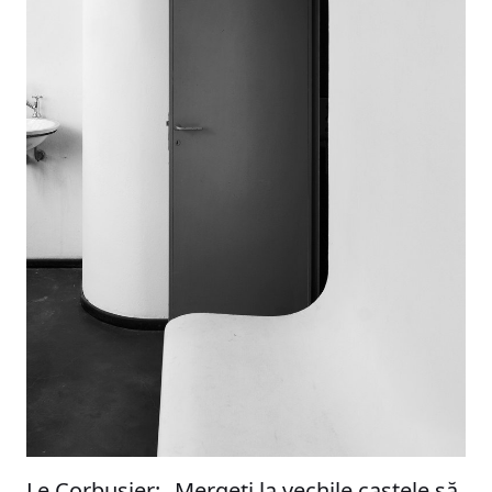
Le Corbusier: „Mergeți la vechile castele să