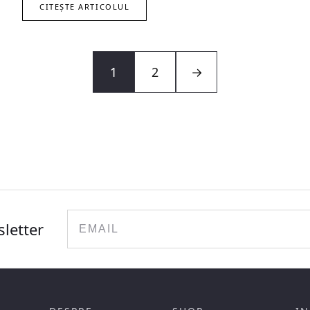
CITEȘTE ARTICOLUL
1
2
→
Email
sletter