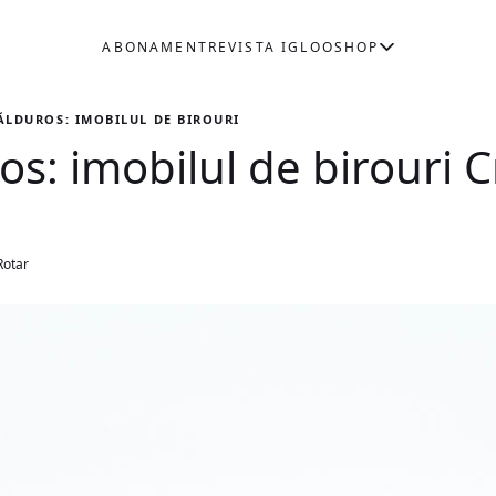
ABONAMENT
REVISTA IGLOO
SHOP
CĂLDUROS: IMOBILUL DE BIROURI CREATOPY
uros: imobilul de birouri 
Rotar