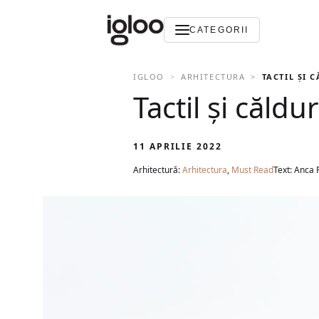
CATEGORII
IGLOO
ARHITECTURA
TACTIL ȘI 
Tactil și căld
11 APRILIE 2022
Arhitectură:
Arhitectura
,
Must Read
Text: Anca 