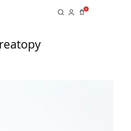
0
Creatopy