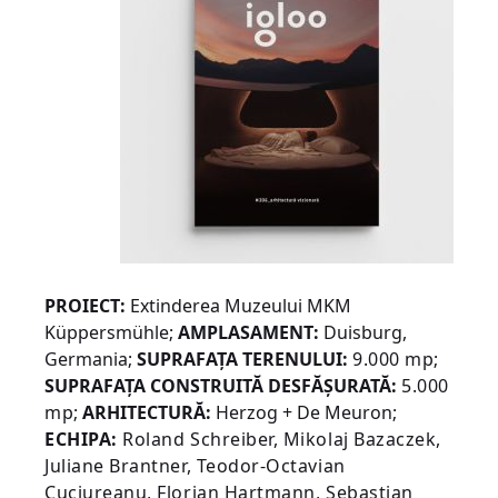
PROIECT:
Extinderea Muzeului MKM
Küppersmühle
;
AMPLASAMENT:
Duisburg,
Germania
;
SUPRAFAŢA TERENULUI:
9.000 mp
;
SUPRAFAŢA CONSTRUITĂ DESFĂŞURATĂ:
5.000
mp
;
ARHITECTURĂ:
Herzog + De Meuron;
ECHIPA:
Roland Schreiber, Mikolaj Bazaczek,
Juliane Brantner, Teodor-Octavian
Cuciureanu, Florian Hartmann, Sebastian