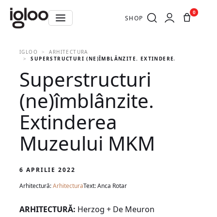
0
SHOP
IGLOO
ARHITECTURA
SUPERSTRUCTURI (NE)ÎMBLÂNZITE. EXTINDEREA MUZEULUI
Superstructuri
(ne)îmblânzite.
Extinderea
Muzeului MKM
6 APRILIE 2022
Arhitectură:
Arhitectura
Text: Anca Rotar
ARHITECTURĂ:
Herzog + De Meuron