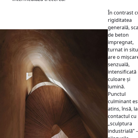
În contrast c
rigiditatea
generală, sc
de beton
impregnat,
turnat in situ
are o mișcar
senzuală,
intensificată
culoare și
lumină.
Punctul
culminant es
atins, însă, la
contactul cu
„sculptura
industrială”