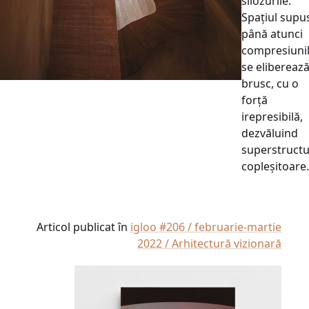
silozurile.
Spațiul supu
până atunci
compresiuni
se elibereaz
brusc, cu o
forță
irepresibilă,
dezvăluind
superstruct
copleșitoare.
Articol publicat în
igloo #206 / februarie-martie
2022 / Arhitectură vizionară