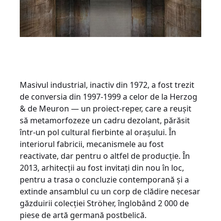
Masivul industrial, inactiv din 1972, a fost trezit
de conversia din 1997-1999 a celor de la Herzog
& de Meuron — un proiect-reper, care a reușit
să metamorfozeze un cadru dezolant, părăsit
într-un pol cultural fierbinte al orașului. În
interiorul fabricii, mecanismele au fost
reactivate, dar pentru o altfel de producție. În
2013, arhitecții au fost invitați din nou în loc,
pentru a trasa o concluzie contemporană și a
extinde ansamblul cu un corp de clădire necesar
găzduirii colecției Ströher, înglobând 2 000 de
piese de artă germană postbelică.