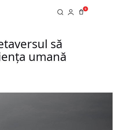
0
CARE ÎNȚELEGEM EXPERIENȚA UMANĂ
etaversul să
riența umană