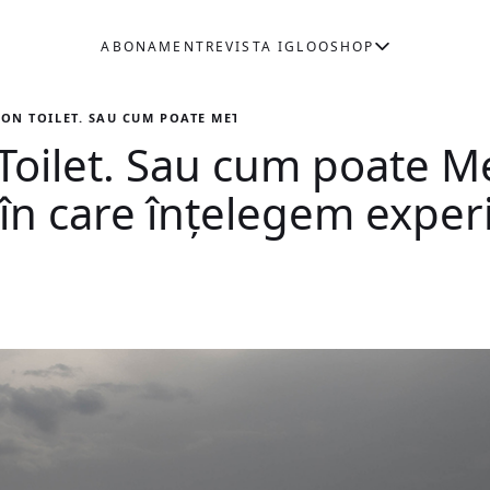
ABONAMENT
REVISTA IGLOO
SHOP
ION TOILET. SAU CUM POATE METAVERSUL SĂ SCHIMBE FELUL ÎN 
 Toilet. Sau cum poate M
 în care înțelegem expe