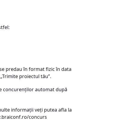
tfel:
se predau în format fizic în data
 „Trimite proiectul tău”.
imise concurenților automat după
lte informații veți putea afla la
ww.braiconf.ro/concurs