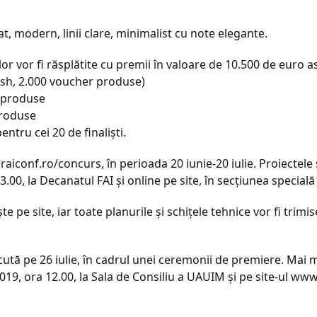
at, modern, linii clare, minimalist cu note elegante.
or vor fi răsplătite cu premii în valoare de 10.500 de euro as
ash, 2.000 voucher produse)
r produse
produse
ntru cei 20 de finaliști.
raiconf.ro/concurs, în perioada 20 iunie-20 iulie. Proiectele 
3.00, la Decanatul FAI și online pe site, în secțiunea specială
te pe site, iar toate planurile și schițele tehnice vor fi tr
ută pe 26 iulie, în cadrul unei ceremonii de premiere. Mai mu
2019, ora 12.00, la Sala de Consiliu a UAUIM și pe site-ul w