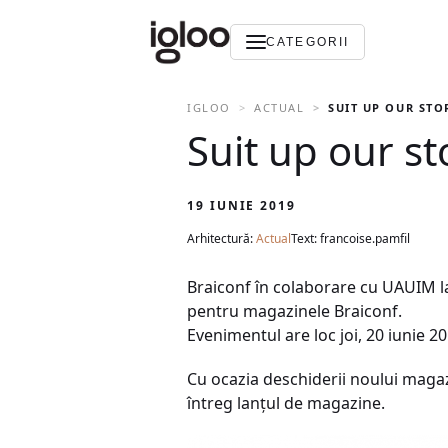
CATEGORII
IGLOO
ACTUAL
SUIT UP OUR STO
Suit up our s
19 IUNIE 2019
Arhitectură:
Actual
Text: francoise.pamfil
Braiconf în colaborare cu UAUIM l
pentru magazinele Braiconf.
Evenimentul are loc joi, 20 iunie 2
Cu ocazia deschiderii noului magazin
întreg lanțul de magazine.