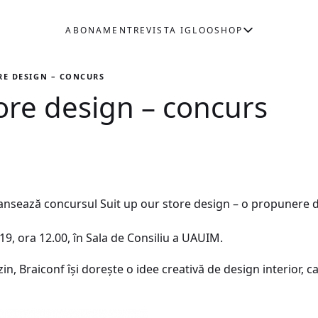
ABONAMENT
REVISTA IGLOO
SHOP
RE DESIGN – CONCURS
tore design – concurs
ansează concursul Suit up our store design – o propunere 
019, ora 12.00, în Sala de Consiliu a UAUIM.
, Braiconf își dorește o idee creativă de design interior, car