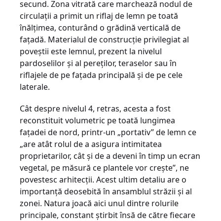
secund. Zona vitrată care marchează nodul de
circulații a primit un riflaj de lemn pe toată
înălțimea, conturând o grădină verticală de
fațadă. Materialul de construcție privilegiat al
poveștii este lemnul, prezent la nivelul
pardoselilor și al pereților, teraselor sau în
riflajele de pe fațada principală și de pe cele
laterale.
Cât despre nivelul 4, retras, acesta a fost
reconstituit volumetric pe toată lungimea
fațadei de nord, printr-un „portativ” de lemn ce
„are atât rolul de a asigura intimitatea
proprietarilor, cât și de a deveni în timp un ecran
vegetal, pe măsură ce plantele vor crește”, ne
povestesc arhitecții. Acest ultim detaliu are o
importanță deosebită în ansamblul străzii și al
zonei. Natura joacă aici unul dintre rolurile
principale, constant știrbit însă de către fiecare