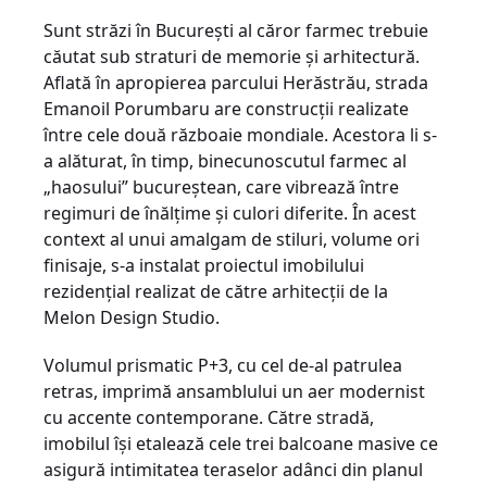
Sunt străzi în București al căror farmec trebuie
căutat sub straturi de memorie și arhitectură.
Aflată în apropierea parcului Herăstrău, strada
Emanoil Porumbaru are construcții realizate
între cele două războaie mondiale. Acestora li s-
a alăturat, în timp, binecunoscutul farmec al
„haosului” bucureștean, care vibrează între
regimuri de înălțime și culori diferite. În acest
context al unui amalgam de stiluri, volume ori
finisaje, s-a instalat proiectul imobilului
rezidențial realizat de către arhitecții de la
Melon Design Studio.
Volumul prismatic P+3, cu cel de-al patrulea
retras, imprimă ansamblului un aer modernist
cu accente contemporane. Către stradă,
imobilul își etalează cele trei balcoane masive ce
asigură intimitatea teraselor adânci din planul