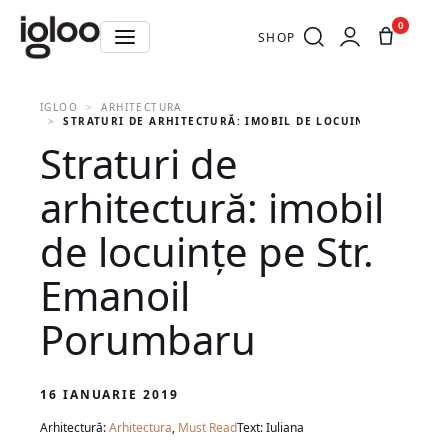
0
SHOP
IGLOO
ARHITECTURA
STRATURI DE ARHITECTURĂ: IMOBIL DE LOCUINȚE PE STR.
Straturi de
arhitectură: imobil
de locuințe pe Str.
Emanoil
Porumbaru
16 IANUARIE 2019
Arhitectură:
Arhitectura
,
Must Read
Text: Iuliana