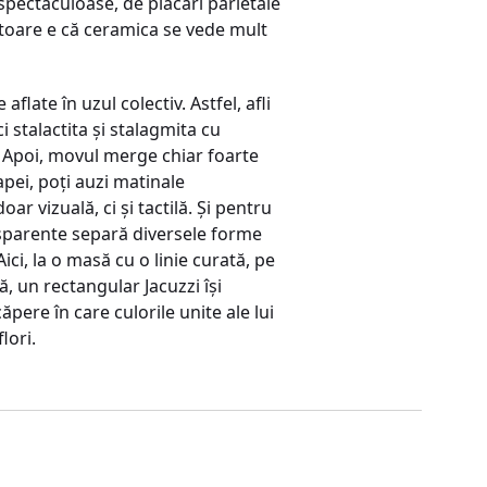
pectaculoase, de placări parietale
ătoare e că ceramica se vede mult
aflate în uzul colectiv. Astfel, afli
i stalactita şi stalagmita cu
ă. Apoi, movul merge chiar foarte
apei, poţi auzi matinale
ar vizuală, ci şi tactilă. Şi pentru
ansparente separă diversele forme
ci, la o masă cu o linie curată, pe
, un rectangular Jacuzzi îşi
ăpere în care culorile unite ale lui
lori.