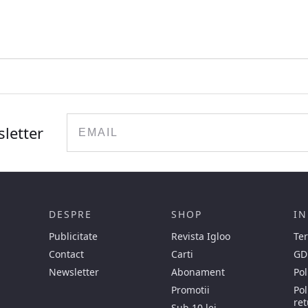
Email
sletter
DESPRE
SHOP
IN
Publicitate
Revista Igloo
Ter
Contact
Carti
GD
Newsletter
Abonament
Pol
Promotii
Pol
ret
Sub 10 lei