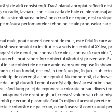
ură şi de altă consistenţă. Dacă planul apropiat reflectă de
 cu radio, lavoarul conic sau cada de baie cu hidromasaj ara
 de la stropitoarea prinsă pe o cracă de copac, deşi cu sigura
 pe măsura perfomanţelor tehnologice ale produselor care fa
mai mult, poate uneori nedrept de mult, este felul în care a
oria showroomului ca instituţie s-a scris în secolul al XX-lea
xagerări de genul „nu contează ce vinzi, contează cum vinzi
la un echilibrat raport între obiectul vândut şi prezentare. E
elul în care obiectele de care aminteam sunt expuse în sho
cadru, ci un fundal, o scenă, o temă, un joc, în jurul subiect
anumit tip de coerenţă a conceptului. Nu monotonă, ci adecva
 e de lungă durată. Lemnul care îşi adjudecă acest prim sp
vee, când lung prilej de expunere a coloratelor sau divers t
juxtapuneri de dreptunghiuri, creează volum sau chiar mişcar
himbă pe ecranul plasmatic fixat în mijlocul acestui perete 
iectele coborâte de pe ecran, o cadă aşezată contra unui per