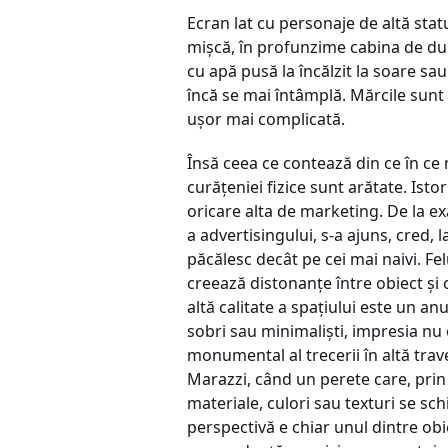
Ecran lat cu personaje de altă stat
mişcă, în profunzime cabina de duş
cu apă pusă la încălzit la soare sau
încă se mai întâmplă. Mărcile sunt
uşor mai complicată.
Însă ceea ce contează din ce în ce 
curăţeniei fizice sunt arătate. Ist
oricare alta de marketing. De la e
a advertisingului, s-a ajuns, cred, 
păcălesc decât pe cei mai naivi. F
creează distonanţe între obiect şi 
altă calitate a spaţiului este un 
sobri sau minimalişti, impresia nu
monumental al trecerii în altă tra
Marazzi, când un perete care, prin 
materiale, culori sau texturi se sc
perspectivă e chiar unul dintre ob