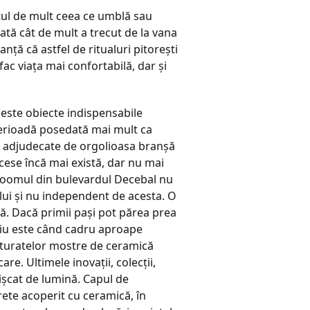
stul de mult ceea ce umblă sau
tă cât de mult a trecut de la vana
nţă că astfel de ritualuri pitoreşti
c viaţa mai confortabilă, dar şi
ceste obiecte indispensabile
, perioadă posedată mai mult ca
”, adjudecate de orgolioasa branşă
xcese încă mai există, dar nu mai
wroomul din bulevardul Decebal nu
ului şi nu independent de acesta. O
tă. Dacă primii paşi pot părea prea
aţiu este când cadru aproape
exturatelor mostre de ceramică
e. Ultimele inovaţii, colecţii,
mişcat de lumină. Capul de
ete acoperit cu ceramică, în