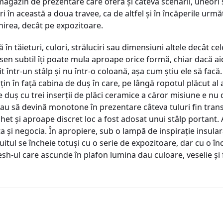
gazin de prezentare care oferă şi câteva scenarii, uneori s
 în această a doua travee, ca de altfel şi în încăperile urm
irea, decât pe expozitoare.
 în tăieturi, culori, străluciri sau dimensiuni altele decât cele 
esen subtil îţi poate mula aproape orice formă, chiar dacă aic
t într-un stâlp şi nu într-o coloană, aşa cum ştiu ele să fac
 ţin în faţă cabina de duş în care, pe lângă ropotul plăcut al 
 duş cu trei inserţii de plăci ceramice a căror misiune e nu do
riscau să devină monotone în prezentare câteva tuluri fin tr
et şi aproape discret loc a fost adosat unui stâlp portant. Ai
 şi negocia. În apropiere, sub o lampă de inspiraţie insulară
uitul se încheie totuşi cu o serie de expozitoare, dar cu o înc
h-ul care ascunde în plafon lumina dau culoare, veselie şi f