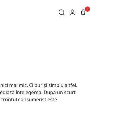
0
ici mai mic. Ci pur şi simplu altfel.
i mediază înţelegerea. După un scurt
e, frontul consumerist este