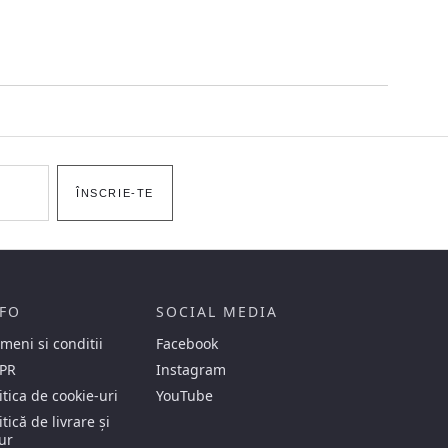
ÎNSCRIE-TE
FO
SOCIAL MEDIA
meni si conditii
Facebook
PR
Instagram
itica de cookie-uri
YouTube
itică de livrare și
ur