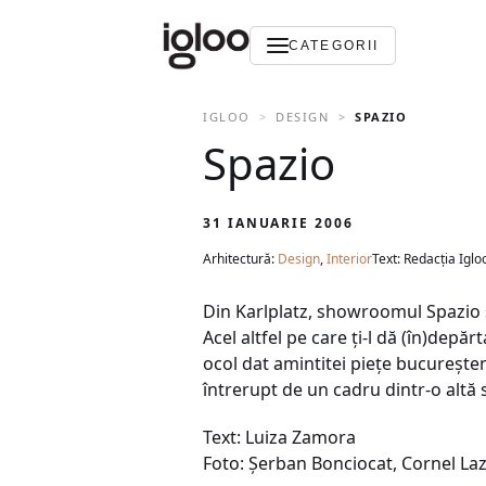
CATEGORII
IGLOO
DESIGN
SPAZIO
Spazio
31 IANUARIE 2006
Arhitectură:
Design
,
Interior
Text: Redacția Iglo
Din Karlplatz, showroomul Spazio se 
Acel altfel pe care ţi-l dă (în)depă
ocol dat amintitei pieţe bucureşten
întrerupt de un cadru dintr-o altă 
Text: Luiza Zamora
Foto: Şerban Bonciocat, Cornel Laz