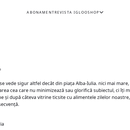
ABONAMENT
REVISTA IGLOO
SHOP
o
vede sigur altfel decât din piaţa Alba-Iulia. nici mai mare, n
rtarea cea care nu minimizează sau glorifică subiectul, ci îţ
e şi după câteva vitrine ticsite cu alimentele zilelor noastr
secvenţă.
ia