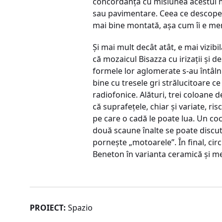
concordanţă cu misiunea acestui ma
sau pavimentare. Ceea ce descoperi
mai bine montată, aşa cum îi e men
Şi mai mult decât atât, e mai vizibilă
că mozaicul Bisazza cu irizaţii şi d
formele lor aglomerate s-au întâlni
bine cu tresele gri strălucitoare ce
radiofonice. Alături, trei coloane de
că suprafeţele, chiar şi variate, 
pe care o cadă le poate lua. Un coch
două scaune înalte se poate discuta
porneşte „motoarele”. În final, circ
Beneton în varianta ceramică şi mes
PROIECT:
Spazio