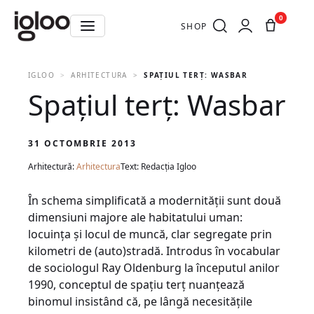
0
SHOP
IGLOO
ARHITECTURA
SPAŢIUL TERŢ: WASBAR
Spaţiul terţ: Wasbar
31 OCTOMBRIE 2013
Arhitectură:
Arhitectura
Text: Redacția Igloo
În schema simplificată a modernităţii sunt două
dimensiuni majore ale habitatului uman:
locuinţa şi locul de muncă, clar segregate prin
kilometri de (auto)stradă. Introdus în vocabular
de sociologul Ray Oldenburg la începutul anilor
1990, conceptul de spaţiu terţ nuanţează
binomul insistând că, pe lângă necesităţile