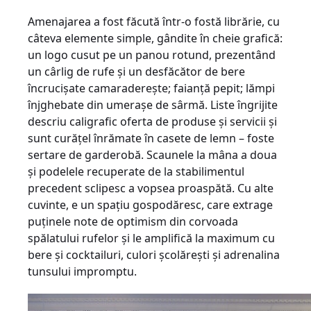
Amenajarea a fost făcută într-o fostă librărie, cu
câteva elemente simple, gândite în cheie grafică:
un logo cusut pe un panou rotund, prezentând
un cârlig de rufe şi un desfăcător de bere
încrucişate camaradereşte; faianţă pepit; lămpi
înjghebate din umeraşe de sârmă. Liste îngrijite
descriu caligrafic oferta de produse şi servicii şi
sunt curăţel înrămate în casete de lemn – foste
sertare de garderobă. Scaunele la mâna a doua
şi podelele recuperate de la stabilimentul
precedent sclipesc a vopsea proaspătă. Cu alte
cuvinte, e un spaţiu gospodăresc, care extrage
puţinele note de optimism din corvoada
spălatului rufelor şi le amplifică la maximum cu
bere şi cocktailuri, culori şcolăreşti şi adrenalina
tunsului impromptu.