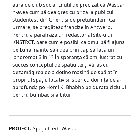
aura de club social. Inutil de precizat că Wasbar
n-avea cum să dea greş cu priza la publicul
studenţesc din Ghent şi de pretutindeni. Ca
urmare, se pregătesc francize în Antwerp.
Pentru a parafraza un redactor al site-ului
KNSTRCT, oare cum e posibil ca omul să fi ajuns
pe Lună înainte să-i dea prin cap să facă un
landromat 3 în 1? În speranţa că am ilustrat cu
succes conceptul de spaţiu terţ, vă las cu
dezamăgirea de a deţine maşină de spălat în
propriul spaţiu locativ şi, sper, cu dorinţa de a-l
aprofunda pe Homi K. Bhabha pe durata ciclului
pentru bumbac şi albituri.
PROIECT:
Spaţiul terţ: Wasbar