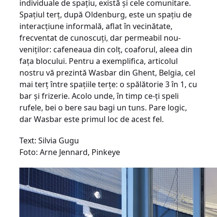
individuale de spaţiu, există şi cele comunitare.
Spaţiul terţ, după Oldenburg, este un spaţiu de
interacţiune informală, aflat în vecinătate,
frecventat de cunoscuţi, dar permeabil nou-
veniţilor: cafeneaua din colţ, coaforul, aleea din
faţa blocului. Pentru a exemplifica, articolul
nostru vă prezintă Wasbar din Ghent, Belgia, cel
mai terţ între spaţiile terţe: o spălătorie 3 în 1, cu
bar şi frizerie. Acolo unde, în timp ce-ţi speli
rufele, bei o bere sau bagi un tuns. Pare logic,
dar Wasbar este primul loc de acest fel.
Text: Silvia Gugu
Foto: Arne Jennard, Pinkeye