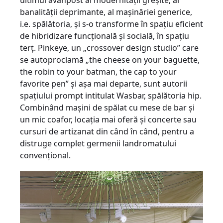
banalităţii deprimante, al maşinăriei generice,
i.e. spălătoria, şi s-o transforme în spaţiu eficient
de hibridizare funcţională şi socială, în spaţiu
terţ. Pinkeye, un „crossover design studio” care
se autoproclamă „the cheese on your baguette,
the robin to your batman, the cap to your
favorite pen” şi aşa mai departe, sunt autorii
spaţiului prompt intitulat Wasbar, spălătoria hip.
Combinând maşini de spălat cu mese de bar şi
un mic coafor, locaţia mai oferă şi concerte sau
cursuri de artizanat din când în când, pentru a
distruge complet germenii landromatului
convenţional.