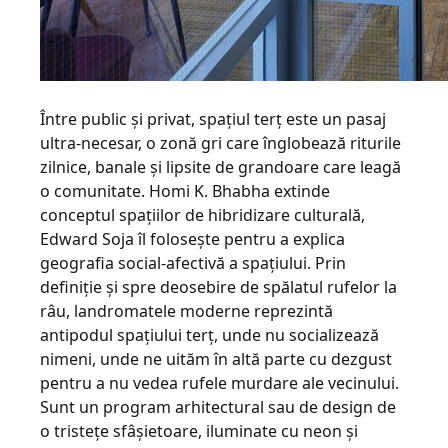
Între public şi privat, spaţiul terţ este un pasaj
ultra-necesar, o zonă gri care înglobează riturile
zilnice, banale şi lipsite de grandoare care leagă
o comunitate. Homi K. Bhabha extinde
conceptul spaţiilor de hibridizare culturală,
Edward Soja îl foloseşte pentru a explica
geografia social-afectivă a spaţiului. Prin
definiţie şi spre deosebire de spălatul rufelor la
râu, landromatele moderne reprezintă
antipodul spaţiului terţ, unde nu socializează
nimeni, unde ne uităm în altă parte cu dezgust
pentru a nu vedea rufele murdare ale vecinului.
Sunt un program arhitectural sau de design de
o tristeţe sfâşietoare, iluminate cu neon şi