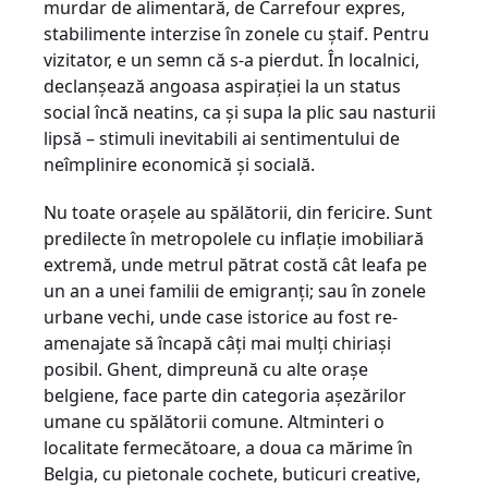
murdar de alimentară, de Carrefour expres,
stabilimente interzise în zonele cu ştaif. Pentru
vizitator, e un semn că s-a pierdut. În localnici,
declanşează angoasa aspiraţiei la un status
social încă neatins, ca şi supa la plic sau nasturii
lipsă – stimuli inevitabili ai sentimentului de
neîmplinire economică şi socială.
Nu toate oraşele au spălătorii, din fericire. Sunt
predilecte în metropolele cu inflaţie imobiliară
extremă, unde metrul pătrat costă cât leafa pe
un an a unei familii de emigranţi; sau în zonele
urbane vechi, unde case istorice au fost re-
amenajate să încapă câţi mai mulţi chiriaşi
posibil. Ghent, dimpreună cu alte oraşe
belgiene, face parte din categoria aşezărilor
umane cu spălătorii comune. Altminteri o
localitate fermecătoare, a doua ca mărime în
Belgia, cu pietonale cochete, buticuri creative,