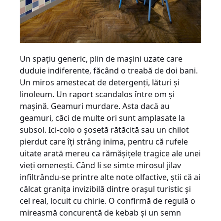
Un spaţiu generic, plin de maşini uzate care
duduie indiferente, făcând o treabă de doi bani.
Un miros amestecat de detergenţi, lături şi
linoleum. Un raport scandalos între om şi
maşină. Geamuri murdare. Asta dacă au
geamuri, căci de multe ori sunt amplasate la
subsol. Ici-colo o şosetă rătăcită sau un chilot
pierdut care îţi strâng inima, pentru că rufele
uitate arată mereu ca rămăşiţele tragice ale unei
vieţi omeneşti. Când li se simte mirosul jilav
infiltrându-se printre alte note olfactive, ştii că ai
călcat graniţa invizibilă dintre oraşul turistic şi
cel real, locuit cu chirie. O confirmă de regulă o
mireasmă concurentă de kebab şi un semn