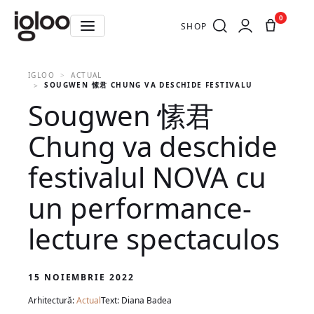
0
SHOP
IGLOO
ACTUAL
SOUGWEN 愫君 CHUNG VA DESCHIDE FESTIVALUL NOVA CU U
Sougwen 愫君
Chung va deschide
festivalul NOVA cu
un performance-
lecture spectaculos
15 NOIEMBRIE 2022
Arhitectură:
Actual
Text: Diana Badea