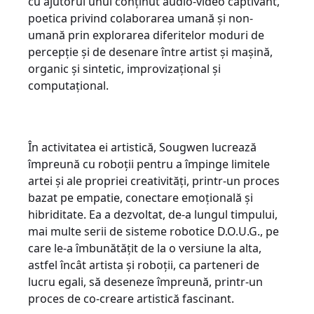
cu ajutorul unui conținut audio-video captivant,
poetica privind colaborarea umană și non-
umană prin explorarea diferitelor moduri de
percepție și de desenare între artist și mașină,
organic și sintetic, improvizațional și
computațional.
În activitatea ei artistică, Sougwen lucrează
împreună cu roboții pentru a împinge limitele
artei și ale propriei creativități, printr-un proces
bazat pe empatie, conectare emoțională și
hibriditate. Ea a dezvoltat, de-a lungul timpului,
mai multe serii de sisteme robotice D.O.U.G., pe
care le-a îmbunătățit de la o versiune la alta,
astfel încât artista și roboții, ca parteneri de
lucru egali, să deseneze împreună, printr-un
proces de co-creare artistică fascinant.