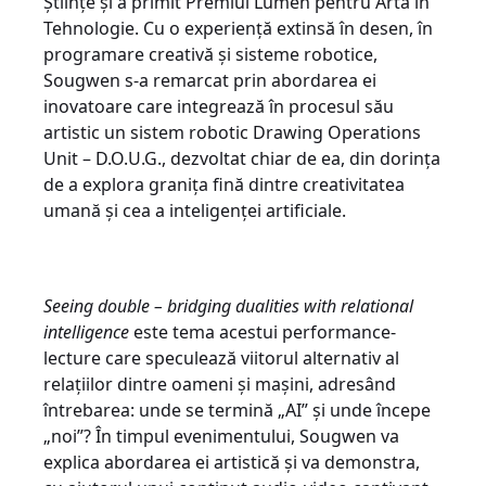
Științe și a primit Premiul Lumen pentru Artă în
Tehnologie. Cu o experiență extinsă în desen, în
programare creativă și sisteme robotice,
Sougwen s-a remarcat prin abordarea ei
inovatoare care integrează în procesul său
artistic un sistem robotic Drawing Operations
Unit – D.O.U.G., dezvoltat chiar de ea, din dorința
de a explora granița fină dintre creativitatea
umană și cea a inteligenței artificiale.
Seeing double – bridging dualities with relational
intelligence
este tema acestui performance-
lecture care speculează viitorul alternativ al
relațiilor dintre oameni și mașini, adresând
întrebarea: unde se termină „AI” și unde începe
„noi”? În timpul evenimentului, Sougwen va
explica abordarea ei artistică și va demonstra,