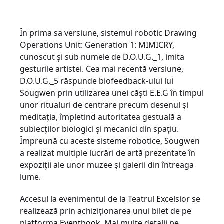
În prima sa versiune, sistemul robotic Drawing
Operations Unit: Generation 1: MIMICRY,
cunoscut și sub numele de D.O.U.G._1, imita
gesturile artistei. Cea mai recentă versiune,
D.O.U.G._5 răspunde biofeedback-ului lui
Sougwen prin utilizarea unei căști E.E.G în timpul
unor ritualuri de centrare precum desenul și
meditația, împletind autoritatea gestuală a
subiecților biologici și mecanici din spațiu.
Împreună cu aceste sisteme robotice, Sougwen
a realizat multiple lucrări de artă prezentate în
expoziții ale unor muzee și galerii din întreaga
lume.
Accesul la evenimentul de la Teatrul Excelsior se
realizează prin achiziționarea unui bilet de pe
platforma
Eventbook
. Mai multe detalii pe