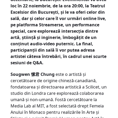
loc în 22 noiembrie, de la ora 20:00, la Teatrul
Excelsior din București, și le va oferi celor din
sală, dar și celor care îl vor urmări online live,
pe platforma Streamerse, un performance
special, care explorează intersecția dintre
artă, știință și inginerie, îmbogățit de un
conținut audio-video puternic. La final,
participanții din sală îi vor putea adresa
artistei câteva întrebări, în cadrul unei scurte
sesiuni de Q&A.
Sougwen 愫君 Chung
este o artistă și
cercetătoare de origine chineză-canadiană,
fondatoarea și directoarea artistică a Scilicet, un
studio din Londra care explorează colaborarea
umană și non-umană. Fostă cercetătoare la
Media Lab al MIT, a fost selectată drept Femeia
Anului în Monaco pentru realizările în Arte și