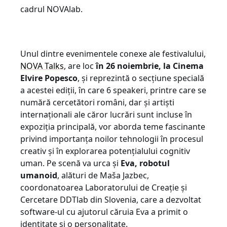
cadrul NOVAlab.
Unul dintre evenimentele conexe ale festivalului,
NOVA Talks
, are loc
în 26 noiembrie, la Cinema
Elvire Popesco
, și reprezintă o secțiune specială
a acestei ediții, în care 6 speakeri, printre care se
numără cercetători români, dar și artiști
internaționali ale căror lucrări sunt incluse în
expoziția principală, vor aborda teme fascinante
privind importanța noilor tehnologii în procesul
creativ și în explorarea potențialului cognitiv
uman. Pe scenă va urca și
Eva, robotul
umanoid
, alături de Maša Jazbec,
coordonatoarea Laboratorului de Creație și
Cercetare DDTlab din Slovenia, care a dezvoltat
software-ul cu ajutorul căruia Eva a primit o
identitate și o personalitate.