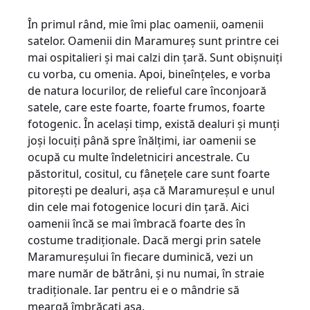
În primul rând, mie îmi plac oamenii, oamenii
satelor. Oamenii din Maramureș sunt printre cei
mai ospitalieri și mai calzi din țară. Sunt obișnuiți
cu vorba, cu omenia. Apoi, bineînțeles, e vorba
de natura locurilor, de relieful care înconjoară
satele, care este foarte, foarte frumos, foarte
fotogenic. În același timp, există dealuri și munți
joși locuiți până spre înălțimi, iar oamenii se
ocupă cu multe îndeletniciri ancestrale. Cu
păstoritul, cositul, cu fânețele care sunt foarte
pitorești pe dealuri, așa că Maramureșul e unul
din cele mai fotogenice locuri din țară. Aici
oamenii încă se mai îmbracă foarte des în
costume tradiționale. Dacă mergi prin satele
Maramureșului în fiecare duminică, vezi un
mare număr de bătrâni, și nu numai, în straie
tradiționale. Iar pentru ei e o mândrie să
meargă îmbrăcați așa.