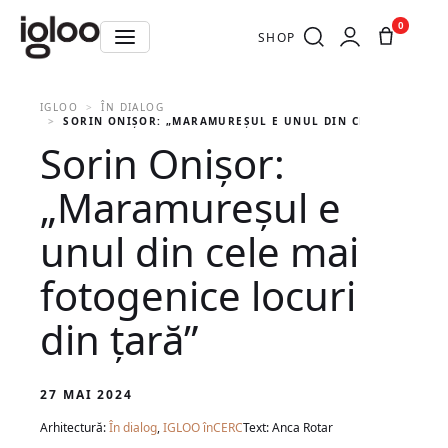
0
SHOP
IGLOO
ÎN DIALOG
SORIN ONIȘOR: „MARAMUREȘUL E UNUL DIN CELE MAI FOTO
Sorin Onișor:
„Maramureșul e
unul din cele mai
fotogenice locuri
din țară”
27 MAI 2024
Arhitectură:
În dialog
,
IGLOO înCERC
Text: Anca Rotar