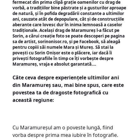
fermecat din prima clipă grație oamenilor cu drag de
vorbă, a tradițiilor bine păstrate și a gusturilor aproape
de natură, și în pofida degradării constante a ultimilor
ani, cauzate atât de depopulare, cât și de construcțiile
aberante care lovesc dur în inima lemnoasă a caselor
tradiționale. Același drag de Maramureș l-a făcut pe
Sorin, a cărui creație foto se poate descoperi pe pagina
sa de artist, sorinonisor.ro, și pe Facebook, să aleagă
pentru copiii săi numele Mara și Mureș. Să stai la
povești cu Sorin Onișor este o plăcere, iar dacă îi
privești fotografiile în timp ce îți vorbește despre
Maramureș, vraja e absolut garantată….
Câte ceva despre experiențele ultimilor ani
din Maramureș sau, mai bine spus, care este
povestea ta de dragoste fotografică cu
această regiune:
Cu Maramureșul am o poveste lungă, fiind
vorba despre prima mea iubire în fotografie.