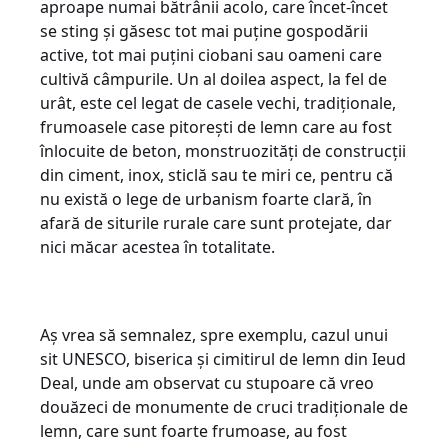
aproape numai bătrânii acolo, care încet-încet
se sting și găsesc tot mai puține gospodării
active, tot mai puțini ciobani sau oameni care
cultivă câmpurile. Un al doilea aspect, la fel de
urât, este cel legat de casele vechi, tradiționale,
frumoasele case pitorești de lemn care au fost
înlocuite de beton, monstruozități de construcții
din ciment, inox, sticlă sau te miri ce, pentru că
nu există o lege de urbanism foarte clară, în
afară de siturile rurale care sunt protejate, dar
nici măcar acestea în totalitate.
Aș vrea să semnalez, spre exemplu, cazul unui
sit UNESCO, biserica și cimitirul de lemn din Ieud
Deal, unde am observat cu stupoare că vreo
douăzeci de monumente de cruci tradiționale de
lemn, care sunt foarte frumoase, au fost