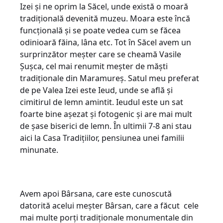
Izei și ne oprim la Săcel, unde există o moară
tradițională devenită muzeu. Moara este încă
funcțională și se poate vedea cum se făcea
odinioară făina, lâna etc. Tot în Săcel avem un
surprinzător meșter care se cheamă Vasile
Șușca, cel mai renumit meșter de măști
tradiționale din Maramureș. Satul meu preferat
de pe Valea Izei este Ieud, unde se află și
cimitirul de lemn amintit. Ieudul este un sat
foarte bine așezat și fotogenic și are mai mult
de șase biserici de lemn. În ultimii 7-8 ani stau
aici la Casa Tradițiilor, pensiunea unei familii
minunate.
Avem apoi Bârsana, care este cunoscută
datorită acelui meșter Bârsan, care a făcut cele
mai multe porți tradiționale monumentale din