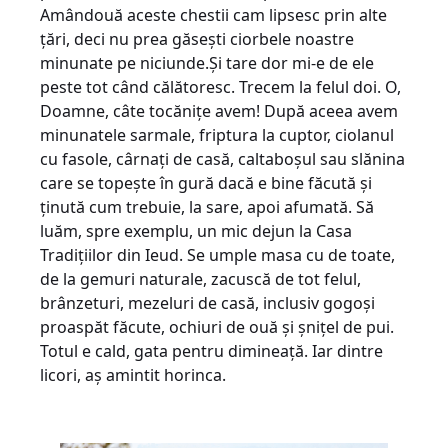
Amândouă aceste chestii cam lipsesc prin alte
țări, deci nu prea găsești ciorbele noastre
minunate pe niciunde.Și tare dor mi-e de ele
peste tot când călătoresc. Trecem la felul doi. O,
Doamne, câte tocănițe avem! După aceea avem
minunatele sarmale, friptura la cuptor, ciolanul
cu fasole, cârnați de casă, caltaboșul sau slănina
care se topește în gură dacă e bine făcută și
ținută cum trebuie, la sare, apoi afumată. Să
luăm, spre exemplu, un mic dejun la Casa
Tradițiilor din Ieud. Se umple masa cu de toate,
de la gemuri naturale, zacuscă de tot felul,
brânzeturi, mezeluri de casă, inclusiv gogoși
proaspăt făcute, ochiuri de ouă și șnițel de pui.
Totul e cald, gata pentru dimineață. Iar dintre
licori, aș amintit horinca.