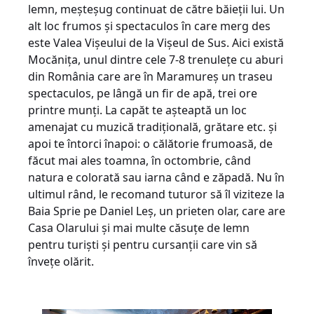
lemn, meșteșug continuat de către băieții lui. Un
alt loc frumos și spectaculos în care merg des
este Valea Vișeului de la Vișeul de Sus. Aici există
Mocănița, unul dintre cele 7-8 trenulețe cu aburi
din România care are în Maramureș un traseu
spectaculos, pe lângă un fir de apă, trei ore
printre munți. La capăt te așteaptă un loc
amenajat cu muzică tradițională, grătare etc. și
apoi te întorci înapoi: o călătorie frumoasă, de
făcut mai ales toamna, în octombrie, când
natura e colorată sau iarna când e zăpadă. Nu în
ultimul rând, le recomand tuturor să îl viziteze la
Baia Sprie pe Daniel Leș, un prieten olar, care are
Casa Olarului și mai multe căsuțe de lemn
pentru turiști și pentru cursanții care vin să
învețe olărit.