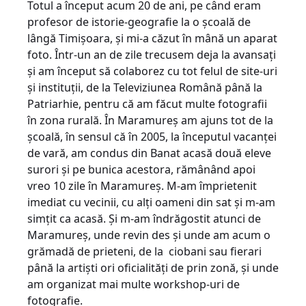
Totul a început acum 20 de ani, pe când eram
profesor de istorie-geografie la o școală de
lângă Timișoara, și mi-a căzut în mână un aparat
foto. Într-un an de zile trecusem deja la avansați
și am început să colaborez cu tot felul de site-uri
și instituții, de la Televiziunea Română până la
Patriarhie, pentru că am făcut multe fotografii
în zona rurală. În Maramureș am ajuns tot de la
școală, în sensul că în 2005, la începutul vacanței
de vară, am condus din Banat acasă două eleve
surori și pe bunica acestora, rămânând apoi
vreo 10 zile în Maramureș. M-am împrietenit
imediat cu vecinii, cu alți oameni din sat și m-am
simțit ca acasă. Și m-am îndrăgostit atunci de
Maramureș, unde revin des și unde am acum o
grămadă de prieteni, de la ciobani sau fierari
până la artiști ori oficialități de prin zonă, și unde
am organizat mai multe workshop-uri de
fotografie.