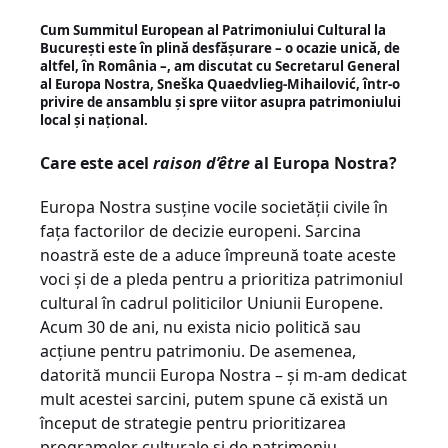
Cum Summitul European al Patrimoniului Cultural la
București este în plină desfășurare – o ocazie unică, de
altfel, în România –, am discutat cu Secretarul General
al Europa Nostra, Sneška Quaedvlieg-Mihailović, într-o
privire de ansamblu și spre viitor asupra patrimoniului
local și național.
Care este acel
raison d’être
al Europa Nostra?
Europa Nostra susține vocile societății civile în
fața factorilor de decizie europeni. Sarcina
noastră este de a aduce împreună toate aceste
voci și de a pleda pentru a prioritiza patrimoniul
cultural în cadrul politicilor Uniunii Europene.
Acum 30 de ani, nu exista nicio politică sau
acțiune pentru patrimoniu. De asemenea,
datorită muncii Europa Nostra – și m-am dedicat
mult acestei sarcini, putem spune că există un
început de strategie pentru prioritizarea
programelor culturale și de patrimoniu.