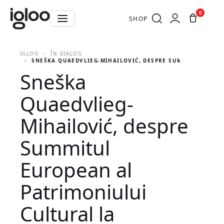
0
SHOP
IGLOO
ÎN DIALOG
SNEŠKA QUAEDVLIEG-MIHAILOVIĆ, DESPRE SUMMITUL EURO
Sneška
Quaedvlieg-
Mihailović, despre
Summitul
European al
Patrimoniului
Cultural la