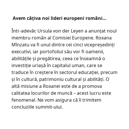
Avem câțiva noi lideri europeni români…
Într-adevăr. Ursula von der Leyen a anunțat noul
membru român al Comisiei Europene. Roxana
Mînzatu va fi unul dintre cei cinci vicepreședinți
executivi, iar portofoliul său vor fi oamenii,
abilitățile și pregătirea, ceea ce înseamnă o
investiție uriașă în capitalul uman, care se
traduce în creștere în sectorul educației, precum
și în cultură, patrimoniu cultural și abilități. O
altă misiune a Roxanei este de a promova
calitatea locurilor de muncă – acest lucru este
fenomenal. Ne vom asigura că îi trimitem
concluziile summit-ului.