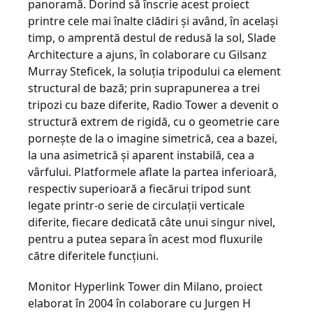
panoramă. Dorind să înscrie acest proiect
printre cele mai înalte clădiri şi având, în acelaşi
timp, o amprentă destul de redusă la sol, Slade
Architecture a ajuns, în colaborare cu Gilsanz
Murray Steficek, la soluţia tripodului ca element
structural de bază; prin suprapunerea a trei
tripozi cu baze diferite, Radio Tower a devenit o
structură extrem de rigidă, cu o geometrie care
porneşte de la o imagine simetrică, cea a bazei,
la una asimetrică şi aparent instabilă, cea a
vârfului. Platformele aflate la partea inferioară,
respectiv superioară a fiecărui tripod sunt
legate printr-o serie de circulaţii verticale
diferite, fiecare dedicată câte unui singur nivel,
pentru a putea separa în acest mod fluxurile
către diferitele funcţiuni.
Monitor Hyperlink Tower din Milano, proiect
elaborat în 2004 în colaborare cu Jurgen H