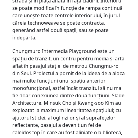
stradă şi în piaţa aflată în faţa clădirii. Interiorul
se poate modifica în funcţie de rampa continuă
care uneşte toate centrele interiorului, în jurul
căreia technoweave se poate contracta,
generând astfel două spaţii, sau se poate
îndepărta.
Chungmuro Intermedia Playground este un
spaţiu de tranzit, un centru pentru media şi artă
aflat în pasajul staţiei de metrou Chungmu-ro
din Seul. Proiectul a pornit de la ideea de a aloca
mai multe funcţiuni unui spaţiu anterior
monofuncţional, astfel încât tranzitul să nu mai
fie doar conexiunea dintre două funcţiuni. Slade
Architecture, Minsuk Cho şi Kwang-soo Kim au
exploatat la maximum linearitatea spaţiului; cu
ajutorul sticlei, al oglinzilor şi al suprafeţelor
reflectante, pasajul a devenit un fel de
caleidoscop în care au fost aliniate o bibliotecă,