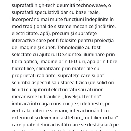
suprafaţă high-tech deumită technoweave, o
suprafaţă speculativă dar cu baze reale,
încorporând mai multe funcţiuni îndeplinite în
mod tradiţional de sisteme mecanice (încălzire,
electricitate, apă), precum şi suprafeţe
interactive care pot fi folosite pentru proiecţia
de imagine şi sunet. Tehnologiile au fost
selectate cu ajutorul De.signtex: iluminare prin
fibră optică, imagine prin LED-uri, apă prin fibre
hidrofilice, climatizare prin materiale cu
proprietăţi radiante, suprafeţe care-şi pot
schimba aspectul sau starea fizică (de solid ori
lichid) cu ajutorul electricităţii sau al unor
mecanisme hidraulice. „Învelişul techno”
îmbracă întreaga construcţie şi defineşte, pe
verticală, diferite scenarii, interacţionând cu
exteriorul şi devenind astfel un „mobilier urban”
care poate defini activităţi care se desfăşoară pe