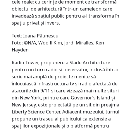
cele reale; cu cerinţe de moment ce transformă
obiectul de arhitectură într-un cameleon care
invadează spaţiul public pentru a-l transforma în
spaţiu privat şi invers.
Text: Ioana Păunescu
Foto: ©N/A, Woo Il Kim, Jordi Miralles, Ken
Hayden
Radio Tower, propunere a Slade Architecture
pentru un turn radio şi observator, inclusă într-o
serie mai amplă de proiecte menite să
înlocuiască infrastructura tv şi radio afectată de
atacurile din 9/11 şi care vizează mai multe situri
din New York, printre care Governor’s Island şi
New Jersey, este proiectată pe un sit din preajma
Liberty Science Center. Adiacent muzeului, turnul
propune un traseu al publicului ca extensie a
spaţiilor expoziţionale şi o platformă pentru