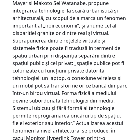
Mayer şi Makoto Sei Watanabe, propune
integrarea tehnologiei la scară urbanistică şi
arhitecturală, cu scopul de a marca un fenomen
important al „noii economii”, şi anume cel al
dispariţiei graniţelor dintre real şi virtual.
Suprapunerea dintre reţelele virtuale şi
sistemele fizice poate fi tradusă în termeni de
spaţiu urban prin dispariţia separării dintre
spaţiul public şi cel privat: „spaţile publice pot fi
colonizate cu funcţiuni private datorită
tehnologiei: un laptop, o conexiune wireless şi
un mobil pot să transforme orice bancă din parc
într-un birou virtual. Forma fizică a mediului
devine subordonată tehnologiei din mediu.
Sistemul ubicuu şi fără formă al tehnologiei
permite reprogramarea oricărui tip de spaţiu,
fie el exterior sau interior.” Actualizarea acestui
fenomen la nivel arhitectural se produce, în
cazul Monitor Hyperlink Tower, printr-o