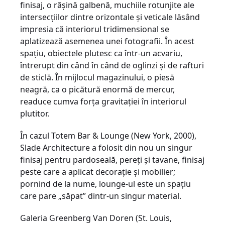
finisaj, o răşină galbenă, muchiile rotunjite ale
intersecţiilor dintre orizontale şi veticale lăsând
impresia că interiorul tridimensional se
aplatizează asemenea unei fotografii. În acest
spaţiu, obiectele plutesc ca într-un acvariu,
întrerupt din când în când de oglinzi şi de rafturi
de sticlă. În mijlocul magazinului, o piesă
neagră, ca o picătură enormă de mercur,
readuce cumva forţa gravitaţiei în interiorul
plutitor.
În cazul Totem Bar & Lounge (New York, 2000),
Slade Architecture a folosit din nou un singur
finisaj pentru pardoseală, pereţi şi tavane, finisaj
peste care a aplicat decoraţie şi mobilier;
pornind de la nume, lounge-ul este un spaţiu
care pare „săpat” dintr-un singur material.
Galeria Greenberg Van Doren (St. Louis,