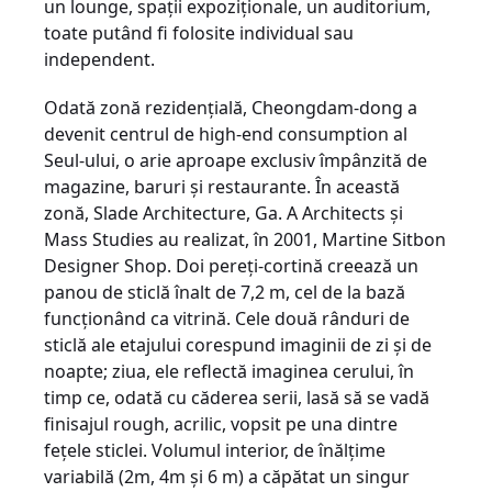
un lounge, spaţii expoziţionale, un auditorium,
toate putând fi folosite individual sau
independent.
Odată zonă rezidenţială, Cheongdam-dong a
devenit centrul de high-end consumption al
Seul-ului, o arie aproape exclusiv împânzită de
magazine, baruri şi restaurante. În această
zonă, Slade Architecture, Ga. A Architects şi
Mass Studies au realizat, în 2001, Martine Sitbon
Designer Shop. Doi pereţi-cortină creează un
panou de sticlă înalt de 7,2 m, cel de la bază
funcţionând ca vitrină. Cele două rânduri de
sticlă ale etajului corespund imaginii de zi şi de
noapte; ziua, ele reflectă imaginea cerului, în
timp ce, odată cu căderea serii, lasă să se vadă
finisajul rough, acrilic, vopsit pe una dintre
feţele sticlei. Volumul interior, de înălţime
variabilă (2m, 4m şi 6 m) a căpătat un singur