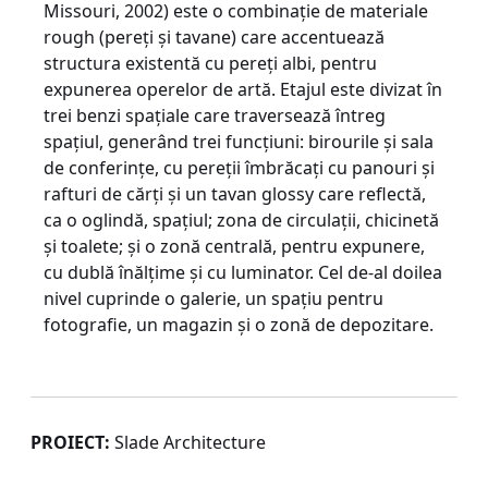
Missouri, 2002) este o combinaţie de materiale
rough (pereţi şi tavane) care accentuează
structura existentă cu pereţi albi, pentru
expunerea operelor de artă. Etajul este divizat în
trei benzi spaţiale care traversează întreg
spaţiul, generând trei funcţiuni: birourile şi sala
de conferinţe, cu pereţii îmbrăcaţi cu panouri şi
rafturi de cărţi şi un tavan glossy care reflectă,
ca o oglindă, spaţiul; zona de circulaţii, chicinetă
şi toalete; şi o zonă centrală, pentru expunere,
cu dublă înălţime şi cu luminator. Cel de-al doilea
nivel cuprinde o galerie, un spaţiu pentru
fotografie, un magazin şi o zonă de depozitare.
PROIECT:
Slade Architecture