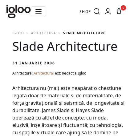
0
SHOP
IGLOO
ARHITECTURA
SLADE ARCHITECTURE
Slade Architecture
31 IANUARIE 2006
Arhitectură:
Arhitectura
Text: Redacția Igloo
Arhitectura nu (mai) este neapărat o chestiune
legată doar de materiale şi de materialitate, de
forţa gravitaţională şi seismică, de longevitate şi
durabilitate. James Slade şi Hayes Slade
operează cu altfel de concepte: cu moda,
eluzivă, înşelătoare şi fluctuantă; cu tehnologia,
cu spaţiile virtuale care ajung să le domine pe