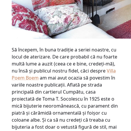
Să începem, în buna tradiţie a seriei noastre, cu
locul de aterizare. De care probabil că nu foarte
multă lume a auzit (ceea ce e bine, credeţi-mă),
nu însă şi publicul nostru fidel, căci despre
Villa
Poem Boem
am mai avut ocazia să povestim în
variile noastre publicaţii. Aflată pe strada
principală din cartierul Cumpătu, casa
proiectată de Toma T. Socolescu în 1925 este o
mică bijuterie neoromânească, cu parament din
piatră şi cărămidă ornamentală şi foişor cu
coloane albe. Şi ca să nu credeţi că treaba cu
bijuteria a fost doar o vetustă figură de stil, mai