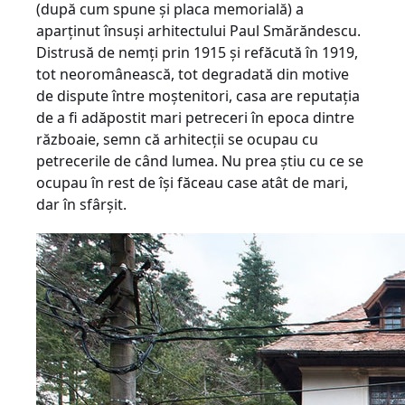
(după cum spune şi placa memorială) a
aparţinut însuşi arhitectului Paul Smărăndescu.
Distrusă de nemţi prin 1915 şi refăcută în 1919,
tot neoromânească, tot degradată din motive
de dispute între moştenitori, casa are reputaţia
de a fi adăpostit mari petreceri în epoca dintre
războaie, semn că arhitecţii se ocupau cu
petrecerile de când lumea. Nu prea ştiu cu ce se
ocupau în rest de îşi făceau case atât de mari,
dar în sfârşit.