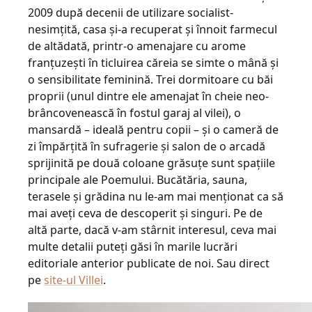
2009 după decenii de utilizare socialist-
nesimţită, casa şi-a recuperat şi înnoit farmecul
de altădată, printr-o amenajare cu arome
franţuzeşti în ticluirea căreia se simte o mână şi
o sensibilitate feminină. Trei dormitoare cu băi
proprii (unul dintre ele amenajat în cheie neo-
brâncovenească în fostul garaj al vilei), o
mansardă – ideală pentru copii – şi o cameră de
zi împărţită în sufragerie şi salon de o arcadă
sprijinită pe două coloane grăsuţe sunt spaţiile
principale ale Poemului. Bucătăria, sauna,
terasele şi grădina nu le-am mai menţionat ca să
mai aveţi ceva de descoperit şi singuri. Pe de
altă parte, dacă v-am stârnit interesul, ceva mai
multe detalii puteţi găsi în marile lucrări
editoriale anterior publicate de noi. Sau direct
pe
site-ul Villei
.