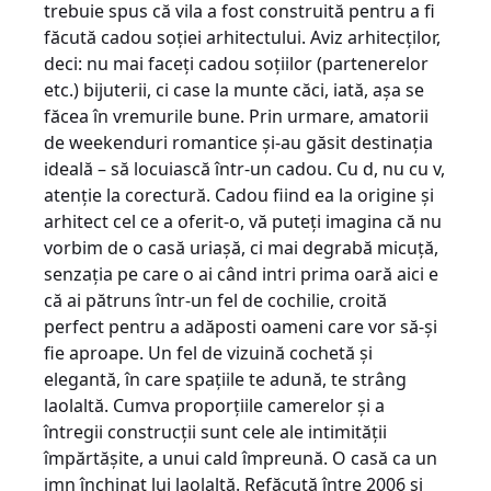
trebuie spus că vila a fost construită pentru a fi
făcută cadou soţiei arhitectului. Aviz arhitecţilor,
deci: nu mai faceţi cadou soţiilor (partenerelor
etc.) bijuterii, ci case la munte căci, iată, aşa se
făcea în vremurile bune. Prin urmare, amatorii
de weekenduri romantice şi-au găsit destinaţia
ideală – să locuiască într-un cadou. Cu d, nu cu v,
atenţie la corectură. Cadou fiind ea la origine şi
arhitect cel ce a oferit-o, vă puteţi imagina că nu
vorbim de o casă uriaşă, ci mai degrabă micuţă,
senzaţia pe care o ai când intri prima oară aici e
că ai pătruns într-un fel de cochilie, croită
perfect pentru a adăposti oameni care vor să-şi
fie aproape. Un fel de vizuină cochetă şi
elegantă, în care spaţiile te adună, te strâng
laolaltă. Cumva proporţiile camerelor şi a
întregii construcţii sunt cele ale intimităţii
împărtăşite, a unui cald împreună. O casă ca un
imn închinat lui laolaltă. Refăcută între 2006 şi