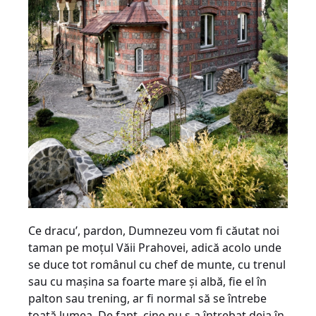
Ce dracu’, pardon, Dumnezeu vom fi căutat noi
taman pe moţul Văii Prahovei, adică acolo unde
se duce tot românul cu chef de munte, cu trenul
sau cu maşina sa foarte mare şi albă, fie el în
palton sau trening, ar fi normal să se întrebe
toată lumea. De fapt, cine nu s-a întrebat deja în