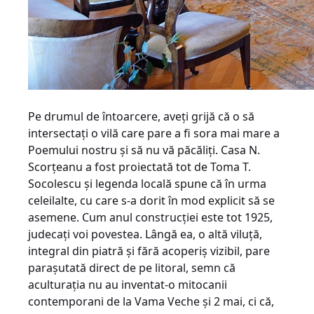
Pe drumul de întoarcere, aveţi grijă că o să
intersectaţi o vilă care pare a fi sora mai mare a
Poemului nostru şi să nu vă păcăliţi. Casa N.
Scorţeanu a fost proiectată tot de Toma T.
Socolescu şi legenda locală spune că în urma
celeilalte, cu care s-a dorit în mod explicit să se
asemene. Cum anul construcţiei este tot 1925,
judecaţi voi povestea. Lângă ea, o altă viluţă,
integral din piatră şi fără acoperiş vizibil, pare
paraşutată direct de pe litoral, semn că
aculturaţia nu au inventat-o mitocanii
contemporani de la Vama Veche şi 2 mai, ci că,