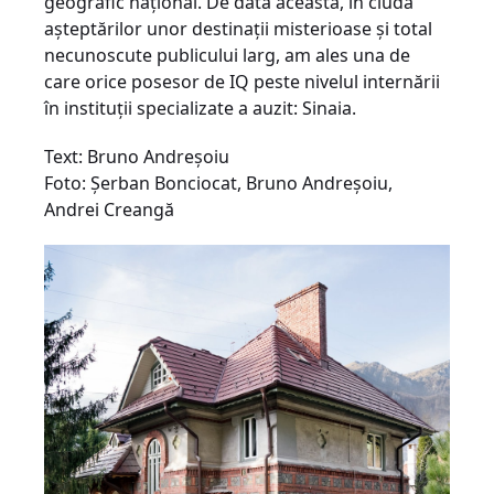
geografic naţional. De data aceasta, în ciuda
aşteptărilor unor destinaţii misterioase şi total
necunoscute publicului larg, am ales una de
care orice posesor de IQ peste nivelul internării
în instituţii specializate a auzit: Sinaia.
Text: Bruno Andreşoiu
Foto: Şerban Bonciocat, Bruno Andreşoiu,
Andrei Creangă