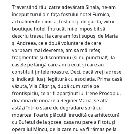
Traversând râul către adevărata Sinaia, ne-am
început turul din faţa fostului hotel Furnica,
actualmente nimica, fost corp de gardă, viitor
boutique hotel. Întrucât mi-e imposibil să
descriu traseul la care am fost supuşi de Maria
şi Andreea, cele două voluntare de care
vorbeam mai devreme, am să mă refer,
fragmentar şi discontinuu (şi nu punctual!), la
casele pe lângă care am trecut şi care au
constituit ţintele noastre. Deci, dacă vreţi adrese
şi indicaţii, luaţi legătură cu asociaţia. Prima casă
văzută, Vila Căpriţa, după cum scrie pe
frontispiciu, ce ar fi aparţinut lui Irene Procopiu,
doamna de onoare a Reginei Maria, se află
astăzi într-o stare de degradare soră cu
moartea. Foarte plăcută, înrudită ca arhitectură
cu Bufetul de la şosea, casa nu pare a fi totuşi
opera lui Mincu, de la care nu va fi rămas pe la