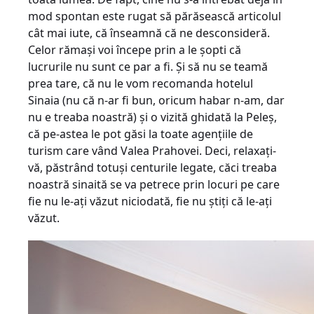
mod spontan este rugat să părăsească articolul
cât mai iute, că înseamnă că ne desconsideră.
Celor rămaşi voi începe prin a le şopti că
lucrurile nu sunt ce par a fi. Şi să nu se teamă
prea tare, că nu le vom recomanda hotelul
Sinaia (nu că n-ar fi bun, oricum habar n-am, dar
nu e treaba noastră) şi o vizită ghidată la Peleş,
că pe-astea le pot găsi la toate agenţiile de
turism care vând Valea Prahovei. Deci, relaxaţi-
vă, păstrând totuşi centurile legate, căci treaba
noastră sinaită se va petrece prin locuri pe care
fie nu le-aţi văzut niciodată, fie nu ştiţi că le-aţi
văzut.