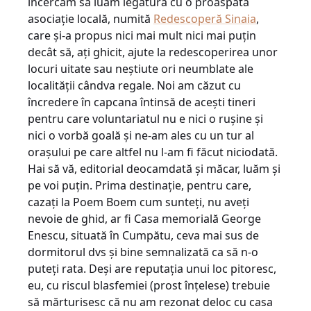
încercăm să luăm legătura cu o proaspătă
asociaţie locală, numită
Redescoperă Sinaia
,
care şi-a propus nici mai mult nici mai puţin
decât să, aţi ghicit, ajute la redescoperirea unor
locuri uitate sau neştiute ori neumblate ale
localităţii cândva regale. Noi am căzut cu
încredere în capcana întinsă de aceşti tineri
pentru care voluntariatul nu e nici o ruşine şi
nici o vorbă goală şi ne-am ales cu un tur al
oraşului pe care altfel nu l-am fi făcut niciodată.
Hai să vă, editorial deocamdată şi măcar, luăm şi
pe voi puţin. Prima destinaţie, pentru care,
cazaţi la Poem Boem cum sunteţi, nu aveţi
nevoie de ghid, ar fi Casa memorială George
Enescu, situată în Cumpătu, ceva mai sus de
dormitorul dvs şi bine semnalizată ca să n-o
puteţi rata. Deşi are reputaţia unui loc pitoresc,
eu, cu riscul blasfemiei (prost înţelese) trebuie
să mărturisesc că nu am rezonat deloc cu casa