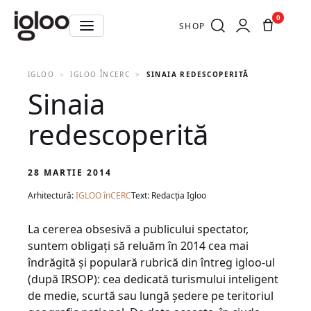
0
SHOP
IGLOO
IGLOO ÎNCERC
SINAIA REDESCOPERITĂ
Sinaia
redescoperită
28 MARTIE 2014
Arhitectură:
IGLOO înCERC
Text: Redacția Igloo
La cererea obsesivă a publicului spectator,
suntem obligaţi să reluăm în 2014 cea mai
îndrăgită şi populară rubrică din întreg igloo-ul
(după IRSOP): cea dedicată turismului inteligent
de medie, scurtă sau lungă şedere pe teritoriul