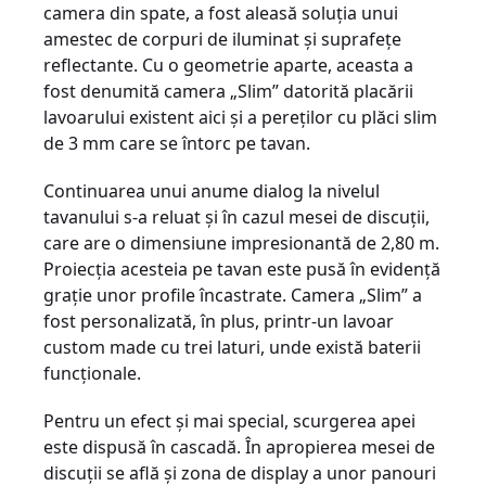
camera din spate, a fost aleasă soluția unui
amestec de corpuri de iluminat și suprafețe
reflectante. Cu o geometrie aparte, aceasta a
fost denumită camera „Slim” datorită placării
lavoarului existent aici și a pereților cu plăci slim
de 3 mm care se întorc pe tavan.
Continuarea unui anume dialog la nivelul
tavanului s-a reluat și în cazul mesei de discuții,
care are o dimensiune impresionantă de 2,80 m.
Proiecția acesteia pe tavan este pusă în evidență
grație unor profile încastrate. Camera „Slim” a
fost personalizată, în plus, printr-un lavoar
custom made cu trei laturi, unde există baterii
funcționale.
Pentru un efect și mai special, scurgerea apei
este dispusă în cascadă. În apropierea mesei de
discuții se află și zona de display a unor panouri