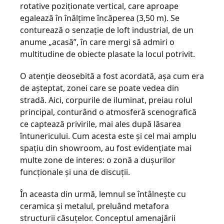
rotative poziționate vertical, care aproape
egalează în înălțime încăperea (3,50 m). Se
conturează o senzație de loft industrial, de un
anume „acasă”, în care mergi să admiri o
multitudine de obiecte plasate la locul potrivit.
O atenție deosebită a fost acordată, așa cum era
de așteptat, zonei care se poate vedea din
stradă. Aici, corpurile de iluminat, preiau rolul
principal, conturând o atmosferă scenografică
ce captează privirile, mai ales după lăsarea
întunericului. Cum acesta este și cel mai amplu
spațiu din showroom, au fost evidențiate mai
multe zone de interes: o zonă a dușurilor
funcționale și una de discuții.
În aceasta din urmă, lemnul se întâlnește cu
ceramica și metalul, preluând metafora
structurii căsuțelor. Conceptul amenajării