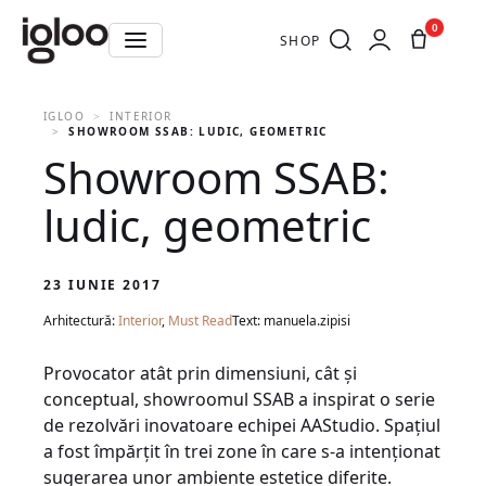
0
SHOP
IGLOO
INTERIOR
SHOWROOM SSAB: LUDIC, GEOMETRIC
Showroom SSAB:
ludic, geometric
23 IUNIE 2017
Arhitectură:
Interior
,
Must Read
Text: manuela.zipisi
Provocator atât prin dimensiuni, cât și
conceptual, showroomul SSAB a inspirat o serie
de rezolvări inovatoare echipei AAStudio. Spațiul
a fost împărțit în trei zone în care s-a intenționat
sugerarea unor ambiente estetice diferite.