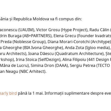
mânia și Republica Moldova va fi compus din:
onescu (UAUIM), Victor Grosu (Hype Project), Radu Călin 
drin Buraga (AB+PARTNERS), Elena Grecu (Founder kvadrats
Preda (Noblesse Group), Diana Morari-Corotchi (Architype),
na Gheorghe (BIA Ivona Gheorghe), Anda Zota (Igloo media)
u Architects), Ioana Dăescu (Quadratum Architecture), Ște
shop), Irina Stoica (SelfDezign), Alina Filipoiu (441 Desig
(Mâna de Lucru), Simina Dron (DAAA), Sergiu Petrea (TECTO A
n Neagu (NBC Arhitect).
early bird
până la 1 mai. Informații suplimentare despre eve