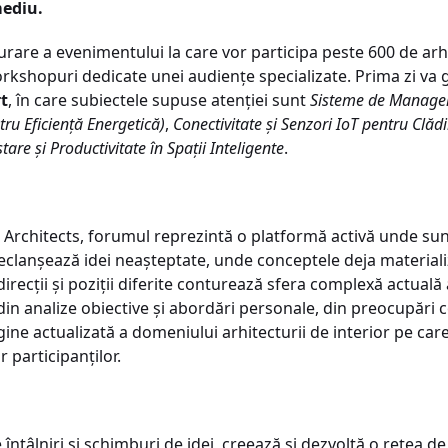
mediu.
urare a evenimentului la care vor participa peste 600 de arhi
workshopuri dedicate unei audiențe specializate. Prima zi va
t
, în care subiectele supuse atenției sunt
Sisteme de Managem
tru Eficiență Energetică)
,
Conectivitate și Senzori IoT pentru Clădi
tare și Productivitate în Spații Inteligente
.
 Architects, forumul reprezintă o platformă activă unde su
eclanșează idei neașteptate, unde conceptele deja materializ
direcții și poziții diferite conturează sfera complexă actuală 
, din analize obiective și abordări personale, din preocupăr
e actualizată a domeniului arhitecturii de interior pe car
 participanților.
 întâlniri și schimburi de idei, creează și dezvoltă o rețea 