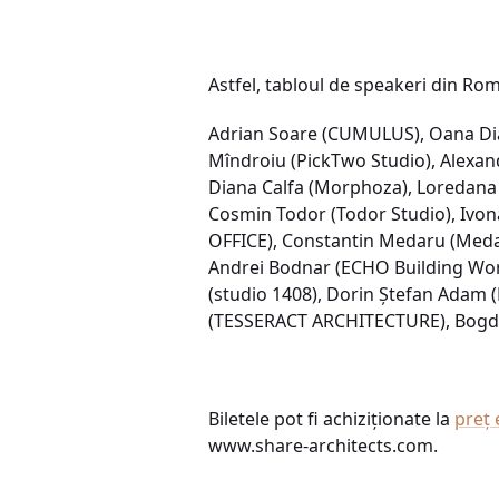
Astfel, tabloul de speakeri din Ro
Adrian Soare (CUMULUS), Oana Diac
Mîndroiu (PickTwo Studio), Alexan
Diana Calfa (Morphoza), Loredana 
Cosmin Todor (Todor Studio), Ivo
OFFICE), Constantin Medaru (Medar
Andrei Bodnar (ECHO Building Work
(studio 1408), Dorin Ștefan Adam 
(TESSERACT ARCHITECTURE), Bogda
Biletele pot fi achiziționate la
preț 
www.share-architects.com.