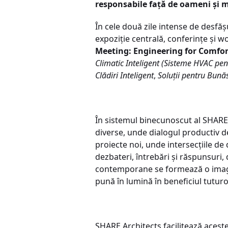
responsabile față de oameni și 
În cele două zile intense de desfăș
expoziție centrală, conferințe și 
Meeting: Engineering for Comfor
Climatic Inteligent (Sisteme HVAC pen
Clădiri Inteligent
,
Soluții pentru Bunăs
În sistemul binecunoscut al SHARE
diverse, unde dialogul productiv d
proiecte noi, unde intersecțiile de 
dezbateri, întrebări și răspunsuri
contemporane se formează o imagin
pună în lumină în beneficiul tuturor
SHARE Architects facilitează aceste