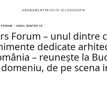
ABONAMENT
REVISTA IGLOO
SHOP
 FORUM – UNUL DINTRE CELE MAI RELEVANTE EVENIMENTE DEDICA
rs Forum – unul dintre 
nimente dedicate arhitec
România – reunește la B
 domeniu, de pe scena i