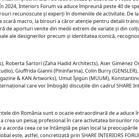
 În 2024, Interiors Forum va aduce împreună peste 40 de spea
rouri recunoscute și experți în domeniile de activitate. De l
scară macro, la birouri a căror atenție pentru detalii trans
 de aporturi venite din medii extrem de variate și din colțuri
ale ale designerilor precum și identitatea iconică, recognos
), Roberta Sartori (Zaha Hadid Architects), Aser Giménez 
dio), Giuffrida Gianni (Pininfarina), Colin Burry (GENSLER)
gazine & KAN Artworks), Umut İyigün (MUUM), Konstantino
ternațional care vor îmbogăți discuțiile din cadrul SHARE In
ele din România sunt o ocazie extraordinară de a aduce în a
e a crea un peisaj profesional în care activitatea birourilor
de a acorda ceea ce se întâmplă pe plan local la preocupările
 global este, astfel, concretizată prin SHARE INTERIORS FOR