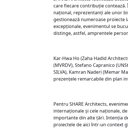
care fiecare contribuție contează.
național, reprezentanți ale unor bi
gestionează numeroase proiecte la 
excepționale, evenimentul se bucură
distinge, astfel, amprentele person
Kar-Hwa Ho (Zaha Hadid Architects
(MVRDV), Stefano Capranico (UNStu
SILVA), Kamran Naderi (Memar Ma
prezențele remarcabile din plan in
Pentru SHARE Architects, eveniment
internaționale și cele naționale, d
importante din alte țări. Intenția 
proiectele de aici într-un context