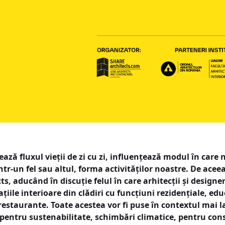
ează fluxul vieții de zi cu zi, influențează modul în car
tr-un fel sau altul, forma activităților noastre. De acee
, aducând în discuție felul în care arhitecții și designer
ațiile interioare din clădiri cu funcțiuni rezidențiale, edu
 restaurante. Toate acestea vor fi puse în contextul mai 
 pentru sustenabilitate, schimbări climatice, pentru con