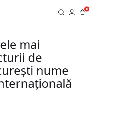
0
TE ARHITECTURII DE INTERIOR DIN ROMÂNIA – REUNEȘTE LA BU
cele mai
turii de
ucurești nume
nternațională