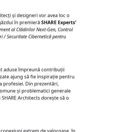
tecți și designeri vor avea loc o
 găzdui în premieră
SHARE Experts’
ent al Clădirilor Next-Gen,
Control
ri / Securitate Cibernetică pentru
nt aduse împreună contribuții
ate ajung să fie inspirație pentru
a profesiei. Din prezentări,
i comune și problematici generale
e SHARE Architects dorește să o
de conexiuni extrem de valoroase, în