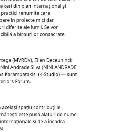
keri din plan internațional și
a practici renumite care
pare în proiecte mici dar
 diferite ale lumii. Se vor
cibilă a birourilor consacrate.
Ortega (MVRDV), Elien Deceuninck
, Nini Andrade Silva (NINI ANDRADE
s Karampatakis (K-Studio) — sunt
teriors Forum.
celași spațiu contribuțiile
 românești este pusă alături de nume
 internaționale și de a încadra
UM.