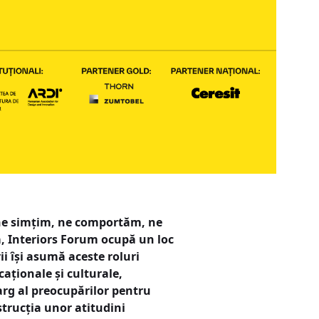
e ne simțim, ne comportăm, ne
a, Interiors Forum ocupă un loc
ii își asumă aceste roluri
caționale și culturale,
larg al preocupărilor pentru
strucția unor atitudini