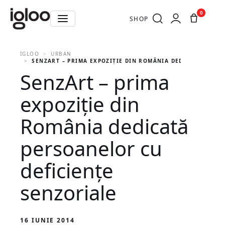
0
SHOP
IGLOO
URBAN
SENZART – PRIMA EXPOZIŢIE DIN ROMÂNIA DEDICATĂ PERSO
SenzArt – prima
expoziţie din
România dedicată
persoanelor cu
deficienţe
senzoriale
16 IUNIE 2014