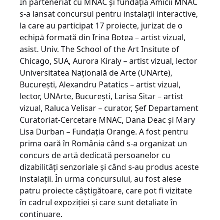
În parteneriat cu MNAC şi fundaţia Amicii MNAC
s-a lansat concursul pentru instalaţii interactive,
la care au participat 17 proiecte, jurizat de o
echipă formată din Irina Botea – artist vizual,
asist. Univ. The School of the Art Insitute of
Chicago, SUA, Aurora Kiraly – artist vizual, lector
Universitatea Naţională de Arte (UNArte),
Bucureşti, Alexandru Patatics – artist vizual,
lector, UNArte, Bucureşti, Larisa Sitar – artist
vizual, Raluca Velisar – curator, Şef Departament
Curatoriat-Cercetare MNAC, Dana Deac şi Mary
Lisa Durban – Fundaţia Orange. A fost pentru
prima oară în România când s-a organizat un
concurs de artă dedicată persoanelor cu
dizabilităţi senzoriale şi când s-au produs aceste
instalaţii. În urma concursului, au fost alese
patru proiecte câştigătoare, care pot fi vizitate
în cadrul expoziţiei şi care sunt detaliate în
continuare.