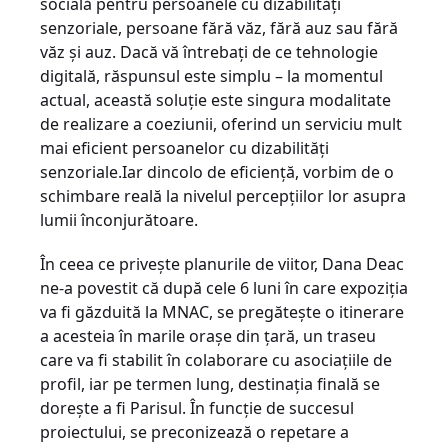
socială pentru persoanele cu dizabilităţi
senzoriale, persoane fără văz, fără auz sau fără
văz şi auz. Dacă vă întrebaţi de ce tehnologie
digitală, răspunsul este simplu – la momentul
actual, această soluţie este singura modalitate
de realizare a coeziunii, oferind un serviciu mult
mai eficient persoanelor cu dizabilităţi
senzoriale.Iar dincolo de eficienţă, vorbim de o
schimbare reală la nivelul percepţiilor lor asupra
lumii înconjurătoare.
În ceea ce priveşte planurile de viitor, Dana Deac
ne-a povestit că după cele 6 luni în care expoziţia
va fi găzduită la MNAC, se pregăteşte o itinerare
a acesteia în marile oraşe din ţară, un traseu
care va fi stabilit în colaborare cu asociaţiile de
profil, iar pe termen lung, destinația finală se
dorește a fi Parisul. În funcţie de succesul
proiectului, se preconizează o repetare a