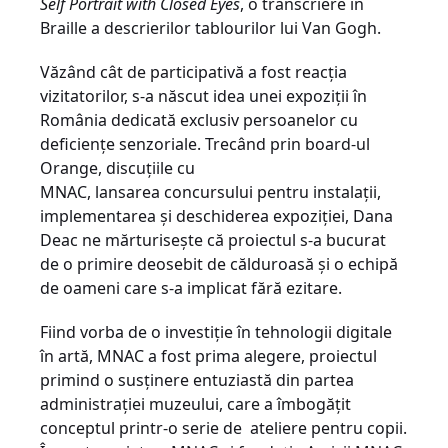
Self Portrait with Closed Eyes
, o transcriere în
Braille a descrierilor tablourilor lui Van Gogh.
Văzând cât de participativă a fost reacţia
vizitatorilor, s-a născut idea unei expoziţii în
România dedicată exclusiv persoanelor cu
deficienţe senzoriale. Trecând prin board-ul
Orange, discuţiile cu
MNAC, lansarea concursului pentru instalaţii,
implementarea şi deschiderea expoziţiei, Dana
Deac ne mărturiseşte că proiectul s-a bucurat
de o primire deosebit de călduroasă şi o echipă
de oameni care s-a implicat fără ezitare.
Fiind vorba de o investiţie în tehnologii digitale
în artă, MNAC a fost prima alegere, proiectul
primind o susținere entuziastă din partea
administrației muzeului, care a îmbogățit
conceptul printr-o serie de ateliere pentru copii.