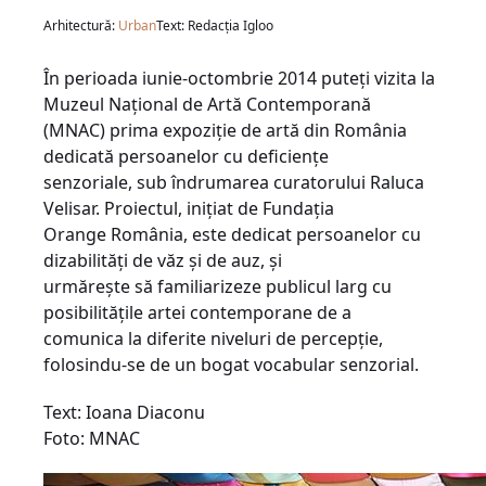
Arhitectură:
Urban
Text: Redacția Igloo
În perioada iunie-octombrie 2014 puteţi vizita la
Muzeul Naţional de Artă Contemporană
(MNAC) prima expoziţie de artă din România
dedicată persoanelor cu deficienţe
senzoriale, sub îndrumarea curatorului Raluca
Velisar. Proiectul, iniţiat de Fundaţia
Orange România, este dedicat persoanelor cu
dizabilităţi de văz şi de auz, şi
urmăreşte să familiarizeze publicul larg cu
posibilităţile artei contemporane de a
comunica la diferite niveluri de percepţie,
folosindu-se de un bogat vocabular senzorial.
Text: Ioana Diaconu
Foto: MNAC