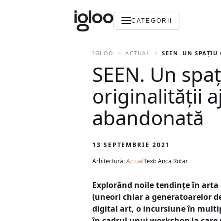
CATEGORII
IGLOO
ACTUAL
SEEN. UN SPAȚIU
SEEN. Un spa
originalității 
abandonată
13 SEPTEMBRIE 2021
Arhitectură:
Actual
Text: Anca Rotar
Explorând noile tendințe în arta 
(uneori chiar a generatoarelor de
digital art, o incursiune în mul
în cadrul unui workshop la care s