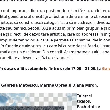
ei contemporane dintr-un post-modernism târziu, unde tema o
ul geniului și al unicității a fost una dintre marile obsesii î
heteze, să construiască categorii sau să încadreze individual
cte sau tehnici. Secolul XXI a adus în prim plan grupurile și
ese și direcții de dezvoltare artistică, care colaborează în in
i impus de tehnologie, care le permite să schimbe idei în com
i în funcție de algoritmii cu care își curatoriează feed-ul, 
mai este un deziderat. Din contră. Asemănarea cu alții, apar
aneitate a devenit astăzi un standard.
în data de 15 septembrie, între orele 17.00 – 21.00, la
Gale
nt Gabriela Mateescu, Marina Oprea și Diana Miron.
Taietzel
ticalos,
Pachetul de