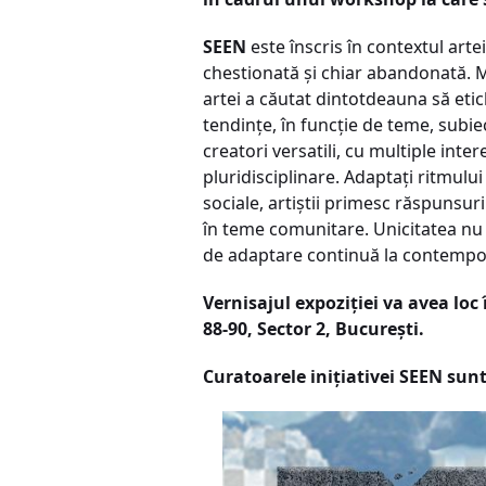
SEEN
este înscris în contextul art
chestionată și chiar abandonată. Mit
artei a căutat dintotdeauna să etic
tendințe, în funcție de teme, subie
creatori versatili, cu multiple inter
pluridisciplinare. Adaptați ritmulu
sociale, artiștii primesc răspunsur
în teme comunitare. Unicitatea nu 
de adaptare continuă la contempor
Vernisajul expoziției va avea loc 
88-90, Sector 2, București.
Curatoarele inițiativei SEEN su