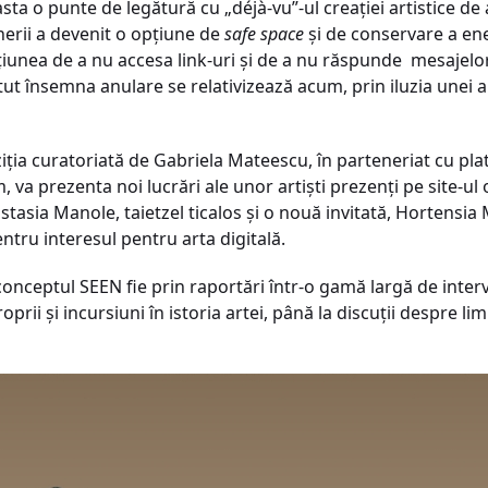
asta o punte de legătură cu „déjà-vu”-ul creației artistice d
nerii a devenit o opțiune de
safe space
și de conservare a ener
țiunea de a nu accesa link-uri și de a nu răspunde mesajelor
putut însemna anulare se relativizează acum, prin iluzia une
iția curatoriată de Gabriela Mateescu, în parteneriat cu pl
 va prezenta noi lucrări ale unor artiști prezenți pe site-
stasia Manole, taietzel ticalos și o nouă invitată, Hortensi
entru interesul pentru arta digitală.
onceptul SEEN fie prin raportări într-o gamă largă de interven
prii și incursiuni în istoria artei, până la discuții despre lim