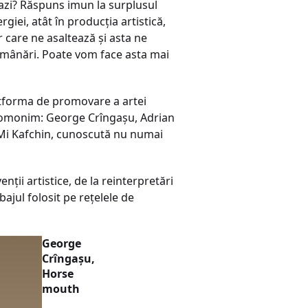
e azi? Răspuns imun la surplusul
giei, atât în producția artistică,
 care ne asaltează și asta ne
i amânări. Poate vom face asta mai
atforma de promovare a artei
ul omonim: George Crîngașu, Adrian
a Mi Kafchin, cunoscută nu numai
ții artistice, de la reinterpretări
bajul folosit pe rețelele de
George
Crîngașu,
Horse
mouth