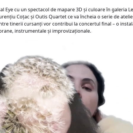
ral Eye cu un spectacol de mapare 3D și culoare în galeria L
rențiu Coțac și Outis Quartet ce va încheia o serie de atel
tre tinerii cursanți vor contribui la concertul final – o inst
orane, instrumentale și improvizaționale.