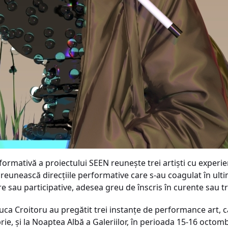
mativă a proiectului SEEN reunește trei artiști cu experienț
 reunească direcțiile performative care s-au coagulat în ultim
e sau participative, adesea greu de înscris în curente sau t
uca Croitoru au pregătit trei instanțe de performance art, c
rie, și la Noaptea Albă a Galeriilor, în perioada 15-16 octomb