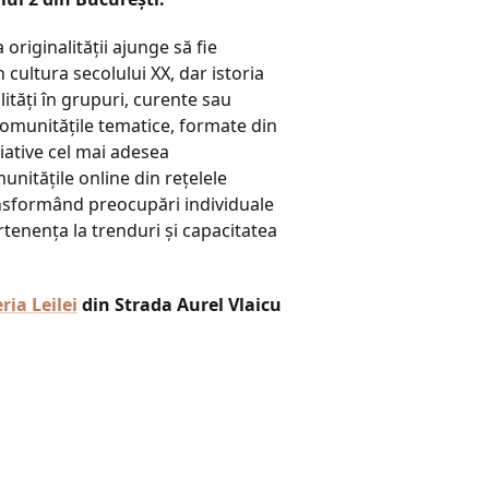
riginalității ajunge să fie
n cultura secolului XX, dar istoria
ități în grupuri, curente sau
 comunitățile tematice, formate din
ițiative cel mai adesea
unitățile online din rețelele
transformând preocupări individuale
tenența la trenduri și capacitatea
ria Leilei
din Strada Aurel Vlaicu