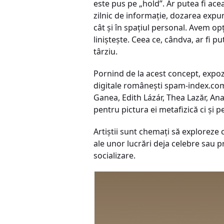
este pus pe „hold”. Ar putea fi ace
zilnic de informație, dozarea expu
cât și în spațiul personal. Avem op
liniștește. Ceea ce, cândva, ar fi 
târziu.
Pornind de la acest concept, expoz
digitale românești spam-index.com,
Ganea, Edith Lázár, Thea Lazăr, Ana
pentru pictura ei metafizică ci și p
Artiștii sunt chemați să exploreze c
ale unor lucrări deja celebre sau pro
socializare.