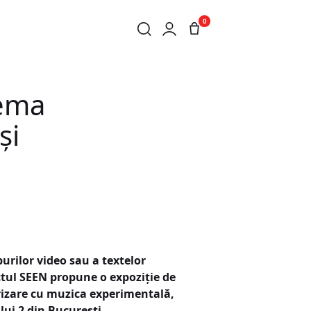
0
TIONATĂ ȘI ABANDONATĂ
tema
și
urilor video sau a textelor
ectul SEEN propune o expoziție de
arizare cu muzica experimentală,
lui 2 din București.