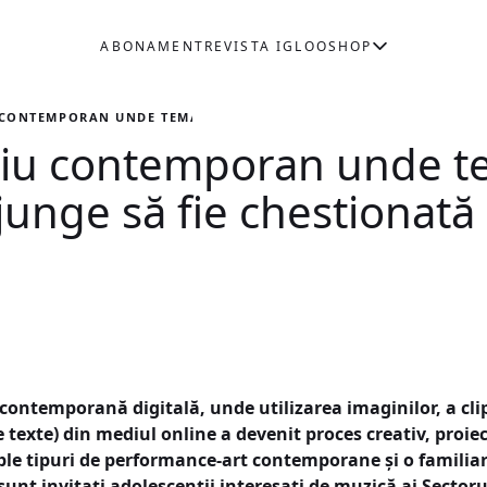
ABONAMENT
REVISTA IGLOO
SHOP
 CONTEMPORAN UNDE TEMA ORIGINALITĂȚII AJUNGE SĂ FIE CHES
țiu contemporan unde 
ajunge să fie chestionată 
contemporană digitală, unde utilizarea imaginilor, a clip
 texte) din mediul online a devenit proces creativ, proi
tiple tipuri de performance-art contemporane și o famili
unt invitați adolescenții interesați de muzică ai Sectoru