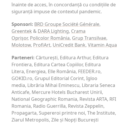
înainte de acces, în concordanță cu condițiile de
siguranță impuse de contextul pandemic.
Sponsori:
BRD Groupe Société Générale,
Greentek
&
DARA Lighting
,
Crama
Oprișor
,
Policolor România
,
Grup Transilvae
,
Molotow,
ProfiArt
,
UniCredit Bank
,
Vitamin Aqua
Parteneri:
Cărturești, Editura Arthur, Editura
Frontiera, Editura Cartea Copiilor, Editura
Litera, Energiea, Elle România, FEEDER.ro,
GOKID.ro, Grupul Editorial Corint, Igloo
media, Librăria Mihai Eminescu, Libraria Seneca
Anticafe, Mercure Hotels Bucharest Unirii,
National Geographic Romania, Revista ARTA, RFI
Romania, Radio Guerrilla, Revista Zeppelin,
Propagarta, Supereroi printre noi, The Institute,
Ziarul Metropolis, Zile și Nopți București