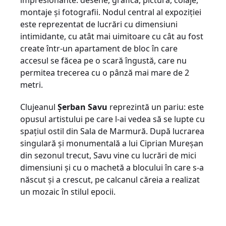
impresionante: desene, grafică, pictură, colaje,
montaje și fotografii. Nodul central al expoziției
este reprezentat de lucrări cu dimensiuni
intimidante, cu atât mai uimitoare cu cât au fost
create într-un apartament de bloc în care
accesul se făcea pe o scară îngustă, care nu
permitea trecerea cu o pânză mai mare de 2
metri.
Clujeanul
Șerban Savu
reprezintă un pariu: este
opusul artistului pe care l-ai vedea să se lupte cu
spațiul ostil din Sala de Marmură. După lucrarea
singulară și monumentală a lui Ciprian Mureșan
din sezonul trecut, Savu vine cu lucrări de mici
dimensiuni și cu o machetă a blocului în care s-a
născut și a crescut, pe calcanul căreia a realizat
un mozaic în stilul epocii.