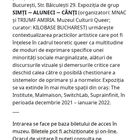
București, Str. Băiculești 29. Expoziția de grup
SIMȚI
∼
ALUNECI
∼
CÂNȚI
(organizatori: MNAC
și TRIUMF AMIRIA. Muzeul Culturii Queer;
curator: KILOBASE BUCHAREST) urmărește
contextualizarea practicilor artistice care pot fi
înțelese în cadrul teoretic queer ca multitudine
de moduri de exprimare specifice unei
minorități sociale marginalizate, alături de
discursurile vizuale și demersurile critice care
deschid calea către o posibilă chestionare a
sistemelor de oprimare și a normelor. Expoziția
se va extinde în mai multe spații din oraș: The
Institute, Malmaison, SwitchLab, Suprainfinit, în
perioada decembrie 2021 – ianuarie 2022.
___
Intrarea se face pe baza biletului de acces în
muzeu.
Biletele pot fi achiziționate și on-line.
Orarul de vizitare îl puteți consulta pe