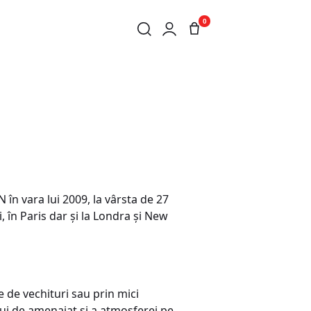
0
 în vara lui 2009, la vârsta de 27
, în Paris dar şi la Londra şi New
e de vechituri sau prin mici
i de amenajat şi a atmosferei pe