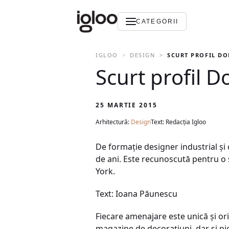
CATEGORII
IGLOO
DESIGN
SCURT PROFIL D
Scurt profil 
25 MARTIE 2015
Arhitectură:
Design
Text: Redacția Igloo
De formaţie designer industrial şi 
de ani. Este recunoscută pentru o s
York.
Text: Ioana Păunescu
Fiecare amenajare este unică şi ori
magazine de decoraţiuni, dar şi p