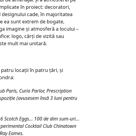
mplicate în proiect: decoratori,
ul designului cade, în majoritatea
 de ea sunt extrem de bogate,
ga imagine şi atmosferă a locului –
ice: logo, cărţi de vizită sau
ste mult mai unitară.
patru locaţii în patru ţări, şi
Londra:
b Paris, Curio Parlor, Prescription
ispoziţie (avusesem însă 3 luni pentru
… 16 Scotch Eggs… 100 de dim sum-uri…
 Experimental Cocktail Club Chinatown
& Ray Eames.