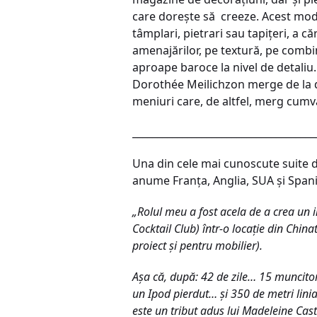
care doreşte să creeze. Acest mod d
tâmplari, pietrari sau tapiţeri, a c
amenajărilor, pe textură, pe combin
aproape baroce la nivel de detaliu.
Dorothée Meilichzon merge de la desi
meniuri care, de altfel, merg cumv
_____________________________________
Una din cele mai cunoscute suite 
anume Franţa, Anglia, SUA şi Spani
„Rolul meu a fost acela de a crea un i
Cocktail Club) într-o locaţie din Chin
proiect şi pentru mobilier).
Aşa că, după: 42 de zile… 15 muncito
un Ipod pierdut… şi 350 de metri linia
este un tribut adus lui Madeleine Cas