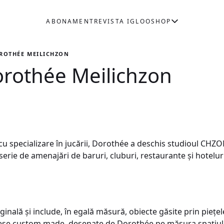
ABONAMENT
REVISTA IGLOO
SHOP
OROTHÉE MEILICHZON
Dorothée Meilichzon
cu specializare în jucării, Dorothée a deschis studioul CHZON
erie de amenajări de baruri, cluburi, restaurante şi hoteluri
ginală şi include, în egală măsură, obiecte găsite prin pieţel
iese custom made, desenate de Dorothée pe măsura spaţiulu