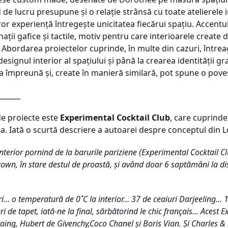
e lucru presupune şi o relaţie strânsă cu toate atelierele i
ăror experienţă întregeşte unicitatea fiecărui spaţiu. Accent
aţii gafice şi tactile, motiv pentru care interioarele create
 Abordarea proiectelor cuprinde, în multe din cazuri, întrea
gnul interior al spaţiului şi până la crearea identităţii graf
a împreună şi, create în manieră similară, pot spune o pove
______
de proiecte este
Experimental Cocktail Club
, care cuprinde 
a. Iată o scurtă descriere a autoarei despre conceptul din 
nterior pornind de la barurile pariziene (Experimental Cocktail Clu
atown, în stare destul de proastă, şi având doar 6 saptămâni la d
ri… o temperatură de 0˚C la interior… 37 de ceaiuri Darjeeling
ri de tapet, iată-ne la final, sărbătorind le chic français… Acest
taing, Hubert de Givenchy,Coco Chanel şi Boris Vian. Şi Charles 