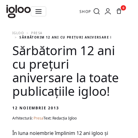
0
SHOP
IGLOO
PRESA
SĂRBĂTORIM 12 ANI CU PREŢURI ANIVERSARE LA TOATE PUBL
Sărbătorim 12 ani
cu preţuri
aniversare la toate
publicaţiile igloo!
12 NOIEMBRIE 2013
Arhitectură:
Presa
Text: Redacția Igloo
În luna noiembrie împlinim 12 ani igloo şi