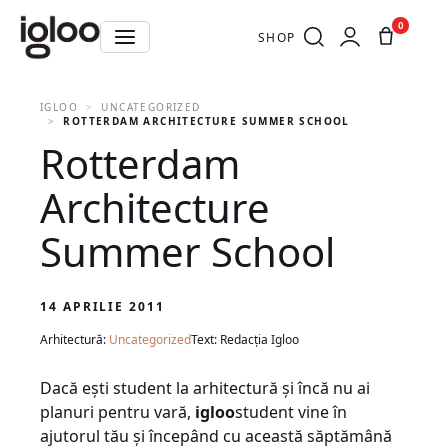
0
SHOP
IGLOO
UNCATEGORIZED
ROTTERDAM ARCHITECTURE SUMMER SCHOOL
Rotterdam
Architecture
Summer School
14 APRILIE 2011
Arhitectură:
Uncategorized
Text: Redacția Igloo
Dacă eşti student la arhitectură şi încă nu ai
planuri pentru vară,
igloo
student vine în
ajutorul tău şi începând cu această săptămână