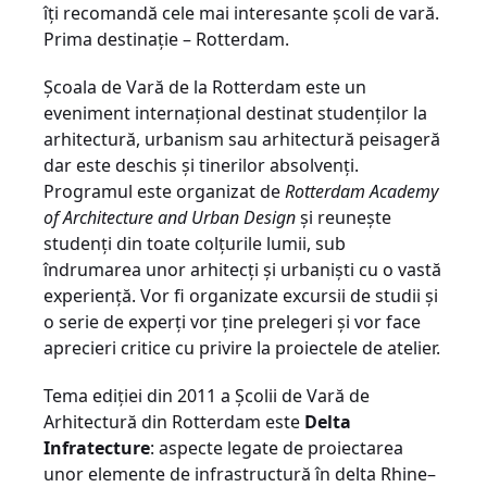
îţi recomandă cele mai interesante şcoli de vară.
Prima destinaţie – Rotterdam.
Şcoala de Vară de la Rotterdam este un
eveniment internaţional destinat studenţilor la
arhitectură, urbanism sau arhitectură peisageră
dar este deschis şi tinerilor absolvenţi.
Programul este organizat de
Rotterdam Academy
of Architecture and Urban Design
şi reuneşte
studenţi din toate colţurile lumii, sub
îndrumarea unor arhitecţi şi urbanişti cu o vastă
experienţă. Vor fi organizate excursii de studii şi
o serie de experţi vor ţine prelegeri şi vor face
aprecieri critice cu privire la proiectele de atelier.
Tema ediţiei din 2011 a Şcolii de Vară de
Arhitectură din Rotterdam este
Delta
Infratecture
: aspecte legate de proiectarea
unor elemente de infrastructură în delta Rhine–