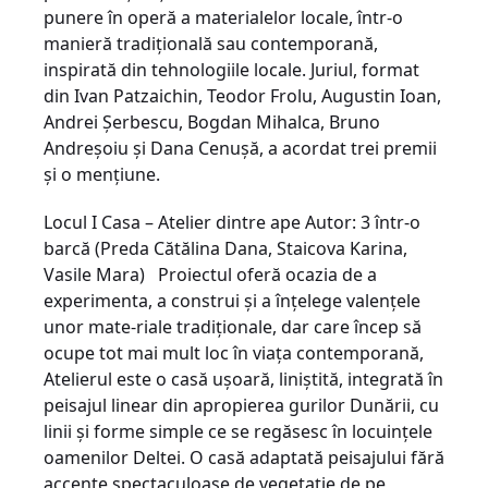
punere în operă a materialelor locale, într-o
manieră tradiţională sau contemporană,
inspirată din tehnologiile locale. Juriul, format
din Ivan Patzaichin, Teodor Frolu, Augustin Ioan,
Andrei Şerbescu, Bogdan Mihalca, Bruno
Andreşoiu şi Dana Cenuşă, a acordat trei premii
şi o menţiune.
Locul I Casa – Atelier dintre ape Autor: 3 într-o
barcă (Preda Cătălina Dana, Staicova Karina,
Vasile Mara) Proiectul oferă ocazia de a
experimenta, a construi şi a înţelege valenţele
unor mate-riale tradiţionale, dar care încep să
ocupe tot mai mult loc în viaţa contemporană,
Atelierul este o casă uşoară, liniştită, integrată în
peisajul linear din apropierea gurilor Dunării, cu
linii şi forme simple ce se regăsesc în locuinţele
oamenilor Deltei. O casă adaptată peisajului fără
accente spectaculoase de vegetaţie de pe