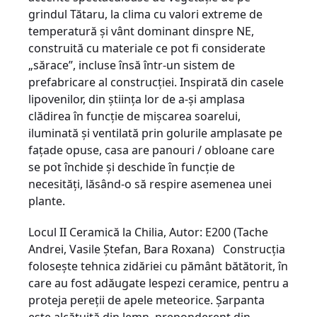
grindul Tătaru, la clima cu valori extreme de
temperatură şi vânt dominant dinspre NE,
construită cu materiale ce pot fi considerate
„sărace”, incluse însă într-un sistem de
prefabricare al construcţiei. Inspirată din casele
lipovenilor, din ştiinţa lor de a-şi amplasa
clădirea în funcţie de mişcarea soarelui,
iluminată şi ventilată prin golurile amplasate pe
faţade opuse, casa are panouri / obloane care
se pot închide şi deschide în funcţie de
necesităţi, lăsând-o să respire asemenea unei
plante.
Locul II Ceramică la Chilia, Autor: E200 (Tache
Andrei, Vasile Ştefan, Bara Roxana) Construcţia
foloseşte tehnica zi­dă­riei cu pământ bătătorit, în
care au fost adă­ugate lespezi ceramice, pentru a
proteja pe­reţii de apele meteorice. Şarpanta