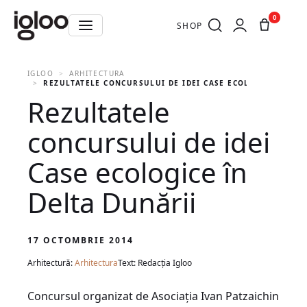
0
SHOP
IGLOO
ARHITECTURA
REZULTATELE CONCURSULUI DE IDEI CASE ECOLOGICE ÎN DE
Rezultatele
concursului de idei
Case ecologice în
Delta Dunării
17 OCTOMBRIE 2014
Arhitectură:
Arhitectura
Text: Redacția Igloo
Concursul organizat de Asociaţia Ivan Patzaichin