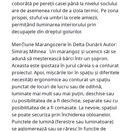
coborâtă pe pereţii casei până la nivelul soclului
are de asemenea rolul de a izola termic. Pe zona
prispei, stuful va umbri la orele amiezii,
permiţând iluminarea interiorului prin
decupajele din dreptul golurilor.
MenŢiune Marangozerie în Delta Dunării Autor:
Simiraş Mihnea Un marangoz şi ucenicii săi se
adună să meş­­­terească bărci într-un şopron.
Aceasta este ipostaza în jurul căreia s-a conturat
pro­iectul. Apoi, mişcările lor în spaţiu şi dife­ri­tele
necesităţi ergonomice au conturat un spaţiu
punctat de locuri de lucru sau de o­di­h­­nă,
luminate mai mult sau mai puţin, des­chi­se sau
cu posibilitatea de a fi deschise, separate sau cu
posibilitatea de a fi coma­sa­te. La nevoie, spaţiul
se poate securiza prin închi­derea obloanelor.
Punctele de lumină (feres­tre sau luminatoare)
se aglomerează sau se răresc în funcţie de