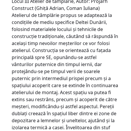
Locul III Atelier de tâmplărie, Autor: Projarh
Construct (Ghiţă Adrian, Coman Iuliana)
Atelierul de tâmplărie propus se adaptează la
condiţiile de mediu specifice Deltei Du­nării,
folosind materialele locului şi tehnicile de
construcţie tradiţionale, căutând să răs­pundă în
acelaşi timp nevoilor meşterilor ce vor folosi
atelierul. Construcţia se orientează cu faţada
principală spre SE, opunându-se astfel
vânturilor puternice din timpul iernii, dar
protejându-se pe timpul verii de soarele
puternic prin intermediul prispei precum şi a
spaţiului acoperit care se extinde în continua­rea
atelierului de montaj. Acest spaţiu va putea fi
extins sau restrâns, precum şi acoperit de către
meşteri, modificându-şi astfel aspectul. Pereţii
dublaţi creează în spaţiul liber dintre ei zone de
de­pozitare a lemnelor şi uneltelor, ajutând şi la
izolarea termică a casei. Învelitoarea din stuf