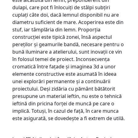
este al­cătuită din lemn, preponderent din
dulapi, care pot fi înlocuiţi de stâlpi subţiri
cuplaţi câte doi, dacă lemnul disponibil nu are
diametru suficient de mare. Acoperirea este din
stuf, iar tâmplăria din lemn. Proporţia
construcţiei este tipică zonei, însă aspectul
pereţilor şi geamurile bandă, necesare pentru o
bună iluminare a atelierului, sunt inovaţii ce vin
în folosul temei de proiect. Inconsecvenţa
cromatică între faţade şi imaginea 3d a unor
elemente constructive este asumată în ideea
unei explorări permanente şi a continuării
proiectului. Deşi zidăria cu pământ bătătorit
presupune un material ieftin, nu este o tehnică
ieftină din pricina forţei de muncă pe care o
implică. Totuşi, în cazul de faţă, în care munca
este asigurată, se dovedeşte a fi extrem de utilă.