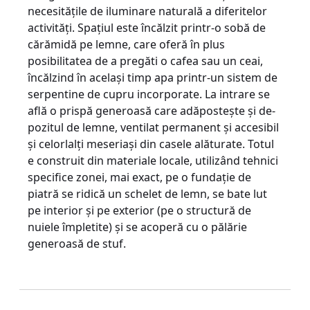
necesităţile de ilu­minare naturală a diferitelor
activităţi. Spa­­ţiul este încălzit printr-o sobă de
cără­mi­dă pe lemne, care oferă în plus
posibilitatea de a pregăti o cafea sau un ceai,
încălzind în acelaşi timp apa printr-un sistem de
serpentine de cupru incorporate. La intrare se
află o prispă gene­roasă care adăposteşte şi de­
po­­zitul de lemne, ventilat permanent şi ac­ce­sibil
şi celorlalţi meseriaşi din casele ală­turate. Totul
e construit din materiale lo­ca­le, utilizând tehnici
specifice zonei, mai e­xact, pe o fundaţie de
piatră se ridică un sche­let de lemn, se bate lut
pe interior şi pe exterior (pe o structură de
nuiele împletite) şi se acoperă cu o pălărie
generoasă de stuf.