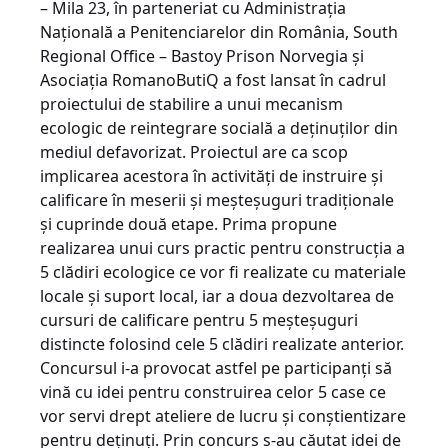
– Mila 23, în parteneriat cu Administraţia
Naţională a Penitenciarelor din România, South
Regional Office – Bastoy Pri­son Norvegia şi
Asociaţia Romano­ButiQ a fost lansat în cadrul
proiectului de stabilire a unui mecanism
ecologic de reintegrare socială a deţinuţilor din
mediul defavorizat. Proiectul are ca scop
implicarea acestora în activităţi de instruire şi
calificare în meserii şi meşte­şuguri tradiţionale
şi cuprinde două etape. Prima propune
realizarea unui curs practic pentru construcţia a
5 clădiri ecologice ce vor fi realizate cu materiale
locale şi suport local, iar a doua dezvoltarea de
cursuri de calificare pentru 5 meşteşuguri
distincte folosind cele 5 clădiri realizate anterior.
Concursul i-a provocat astfel pe participanţi să
vină cu idei pentru construirea celor 5 case ce
vor servi drept ateliere de lucru şi conştientizare
pentru deţinuţi. Prin concurs s-au căutat idei de