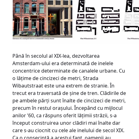
Până în secolul al XIX-lea, dezvoltarea
Amsterdam-ului era determinată de inelele
concentrice determinate de canalele urbane. Cu
o lăţime de cincizeci de metri, Strada
Wibautstraat este una extrem de stranie. În
trecut era traversată de şine de tren. Clădirile de
pe ambele părţi sunt înalte de cincizeci de metri,
precum în restul oraşului. Începând cu mijlocul
anilor ’60, ca răspuns oferit lăţimii străzii, s-a
început construirea unor clădiri mai înalte dar
care s-au ciocnit cu cele ale inelului de secol XIX.
Ca o consecinţă a acestui fapt, oamenii au