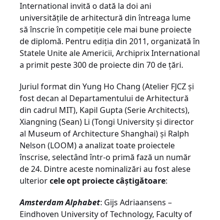
International invită o dată la doi ani
universităţile de arhitectură din întreaga lume
să înscrie în competiţie cele mai bune proiecte
de diplomă. Pentru ediţia din 2011, organizată în
Statele Unite ale Americii, Archiprix International
a primit peste 300 de proiecte din 70 de ţări.
Juriul format din Yung Ho Chang (Atelier FJCZ şi
fost decan al Departamentului de Arhitectură
din cadrul MIT), Kapil Gupta (Serie Architects),
Xiangning (Sean) Li (Tongi University şi director
al Museum of Architecture Shanghai) şi Ralph
Nelson (LOOM) a analizat toate proiectele
înscrise, selectând într-o primă fază un număr
de 24. Dintre aceste nominalizări au fost alese
ulterior
cele opt proiecte câştigătoare
:
Amsterdam Alphabet
: Gijs Adriaansens –
Eindhoven University of Technology, Faculty of