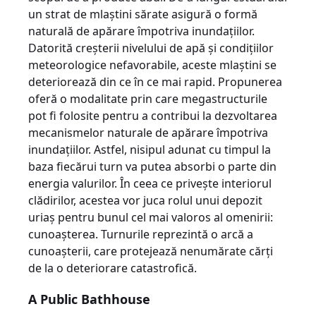
un strat de mlaştini sărate asigură o formă
naturală de apărare împotriva inundaţiilor.
Datorită creşterii nivelului de apă şi condiţiilor
meteorologice nefavorabile, aceste mlaştini se
deteriorează din ce în ce mai rapid. Propunerea
oferă o modalitate prin care megastructurile
pot fi folosite pentru a contribui la dezvoltarea
mecanismelor naturale de apărare împotriva
inundaţiilor. Astfel, nisipul adunat cu timpul la
baza fiecărui turn va putea absorbi o parte din
energia valurilor. În ceea ce priveşte interiorul
clădirilor, acestea vor juca rolul unui depozit
uriaş pentru bunul cel mai valoros al omenirii:
cunoaşterea. Turnurile reprezintă o arcă a
cunoaşterii, care protejează nenumărate cărţi
de la o deteriorare catastrofică.
A Public Bathhouse