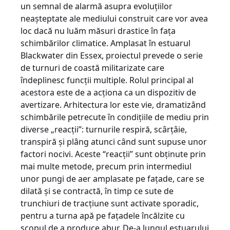
un semnal de alarmă asupra evoluţiilor
neaşteptate ale mediului construit care vor avea
loc dacă nu luăm măsuri drastice în faţa
schimbărilor climatice. Amplasat în estuarul
Blackwater din Essex, proiectul prevede o serie
de turnuri de coastă militarizate care
îndeplinesc funcţii multiple. Rolul principal al
acestora este de a acţiona ca un dispozitiv de
avertizare. Arhitectura lor este vie, dramatizând
schimbările petrecute în condiţiile de mediu prin
diverse „reacţii”: turnurile respiră, scârţâie,
transpiră şi plâng atunci când sunt supuse unor
factori nocivi. Aceste “reacţii” sunt obţinute prin
mai multe metode, precum prin intermediul
unor pungi de aer amplasate pe faţade, care se
dilată şi se contractă, în timp ce sute de
trunchiuri de tracţiune sunt activate sporadic,
pentru a turna apă pe faţadele încălzite cu
scopul de a produce abur. De-a lungul estuarului