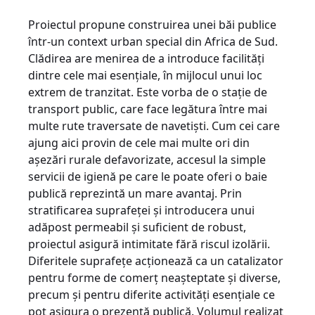
Proiectul propune construirea unei băi publice
într-un context urban special din Africa de Sud.
Clădirea are menirea de a introduce facilităţi
dintre cele mai esenţiale, în mijlocul unui loc
extrem de tranzitat. Este vorba de o staţie de
transport public, care face legătura între mai
multe rute traversate de navetişti. Cum cei care
ajung aici provin de cele mai multe ori din
aşezări rurale defavorizate, accesul la simple
servicii de igienă pe care le poate oferi o baie
publică reprezintă un mare avantaj. Prin
stratificarea suprafeţei şi introducera unui
adăpost permeabil şi suficient de robust,
proiectul asigură intimitate fără riscul izolării.
Diferitele suprafeţe acţionează ca un catalizator
pentru forme de comerţ neaşteptate şi diverse,
precum şi pentru diferite activităţi esenţiale ce
pot asigura o prezenţă publică. Volumul realizat