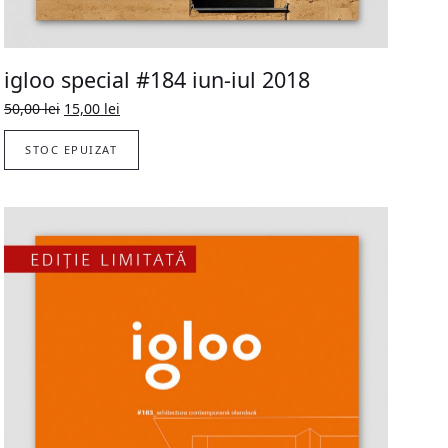
igloo special #184 iun-iul 2018
Original
Current
50,00
lei
15,00
lei
price
price
was:
is:
STOC EPUIZAT
50,00 lei.
15,00 lei.