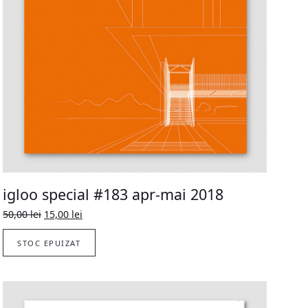
igloo special #183 apr-mai 2018
Original
Current
50,00
lei
15,00
lei
price
price
was:
is:
STOC EPUIZAT
50,00 lei.
15,00 lei.