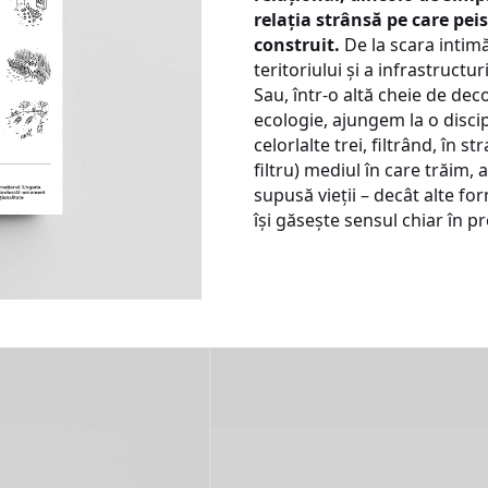
relația strânsă pe care peis
construit.
De la scara intimă
teritoriului și a infrastructu
Sau, într-o altă cheie de dec
ecologie, ajungem la o disc
celorlalte trei, filtrând, în 
filtru) mediul în care trăim,
supusă vieții – decât alte fo
își găsește sensul chiar în 