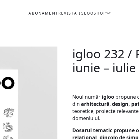
ABONAMENT
REVISTA IGLOO
SHOP
igloo 232 / P
iunie – iuli
Noul număr
igloo
propune o
din
arhitectură
,
design, pa
teoretice, proiecte relevante
domeniului.
Dosarul tematic propune o î
relațional, dincolo de simp