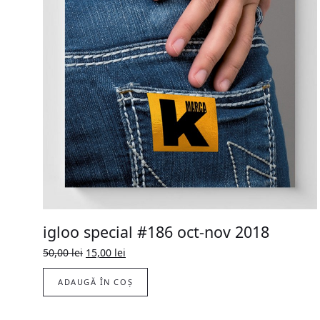
igloo special #186 oct-nov 2018
Original
Current
50,00
lei
15,00
lei
price
price
was:
is:
ADAUGĂ ÎN COȘ
50,00 lei.
15,00 lei.