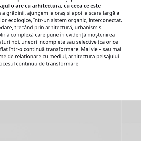
ajul o are cu arhitectura, cu ceea ce este
 a grădinii, ajungem la oraș și apoi la scara largă a
rilor ecologice, într-un sistem organic, interconectat.
odare, trecând prin arhitectură, urbanism și
iplină complexă care pune în evidență moștenirea
straturi noi, uneori incomplete sau selective (ca orice
 aflat într-o continuă transformare. Mai vie – sau mai
rme de relaționare cu mediul, arhitectura peisajului
procesul continuu de transformare.