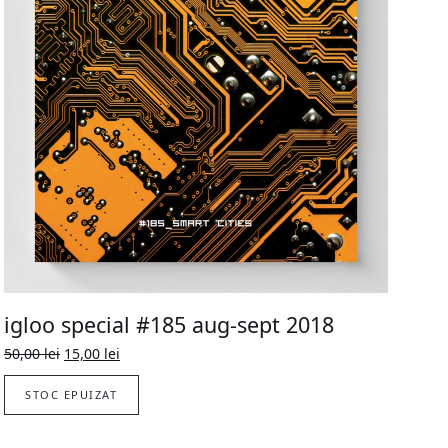
igloo special #185 aug-sept 2018
Original
Current
50,00
lei
15,00
lei
price
price
was:
is:
STOC EPUIZAT
50,00 lei.
15,00 lei.