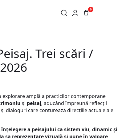
0
eisaj. Trei scări /
e 2026
 explorare amplă a practicilor contemporane
trimoniu
și
peisaj
, aducând împreună reflecții
 și dialoguri care conturează direcțiile actuale ale
nțelegere a peisajului ca sistem viu, dinamic și
la sa reprezentare vizuală și pune în valoare