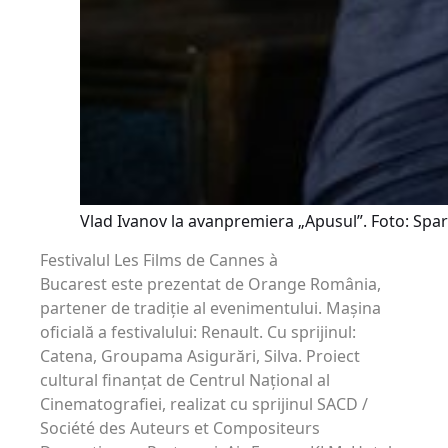
Vlad Ivanov la avanpremiera „Apusul”. Foto: Spar
Festivalul Les Films de Cannes à
Bucarest este prezentat de Orange România,
partener de tradiție al evenimentului. Mașina
oficială a festivalului: Renault. Cu sprijinul:
Catena, Groupama Asigurări, Silva. Proiect
cultural finanțat de Centrul Naţional al
Cinematografiei, realizat cu sprijinul SACD /
Société des Auteurs et Compositeurs