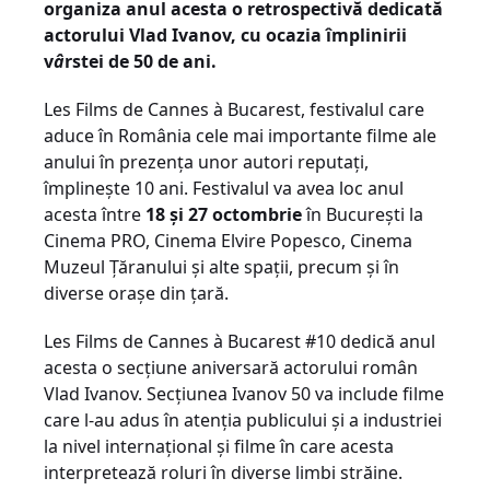
organiza anul acesta o retrospectivă dedicată
actorului Vlad Ivanov, cu ocazia împlinirii
v
â
rstei de 50 de ani.
Les Films de Cannes à Bucarest, festivalul care
aduce în România cele mai importante filme ale
anului în prezența unor autori reputați,
împlinește 10 ani. Festivalul va avea loc anul
acesta între
18 și 27 octombrie
în București la
Cinema PRO, Cinema Elvire Popesco, Cinema
Muzeul Țăranului și alte spații, precum și în
diverse orașe din țară.
Les Films de Cannes à Bucarest #10 dedică anul
acesta o secțiune aniversară actorului român
Vlad Ivanov. Secțiunea Ivanov 50 va include filme
care l-au adus în atenția publicului și a industriei
la nivel internațional și filme în care acesta
interpretează roluri în diverse limbi străine.