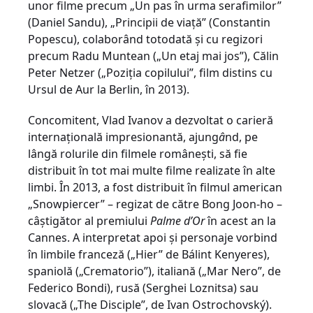
unor filme precum „Un pas în urma serafimilor”
(Daniel Sandu), „Principii de viață” (Constantin
Popescu), colaborând totodată și cu regizori
precum Radu Muntean („Un etaj mai jos”), Călin
Peter Netzer („Poziția copilului”, film distins cu
Ursul de Aur la Berlin, în 2013).
Concomitent, Vlad Ivanov a dezvoltat o carieră
internațională impresionantă, ajung
â
nd, pe
lângă rolurile din filmele românești, să fie
distribuit în tot mai multe filme realizate în alte
limbi. În 2013, a fost distribuit în filmul american
„Snowpiercer” – regizat de către Bong Joon-ho –
câștigător al premiului
Palme d’Or
în acest an la
Cannes. A interpretat apoi și personaje vorbind
în limbile franceză („Hier” de Bálint Kenyeres),
spaniolă („Crematorio”), italiană („Mar Nero”, de
Federico Bondi), rusă (Serghei Loznitsa) sau
slovacă („The Disciple”, de Ivan Ostrochovský).