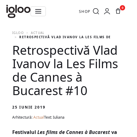
0
SHOP
IGLOO
ACTUAL
RETROSPECTIVĂ VLAD IVANOV LA LES FILMS DE CANNES À B
Retrospectivă Vlad
Ivanov la Les Films
de Cannes à
Bucarest #10
25 IUNIE 2019
Arhitectură:
Actual
Text: Iuliana
Festivalul
Les films de Cannes à Bucarest
va