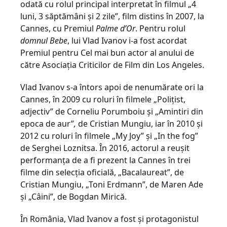
odată cu rolul principal interpretat în filmul „4
luni, 3 săptămâni și 2 zile”, film distins în 2007, la
Cannes, cu Premiul
Palme d’Or
. Pentru rolul
domnul Bebe
, lui Vlad Ivanov i-a fost acordat
Premiul pentru Cel mai bun actor al anului de
către Asociația Criticilor de Film din Los Angeles.
Vlad Ivanov s-a întors apoi de nenumărate ori la
Cannes, în 2009 cu roluri în filmele „Polițist,
adjectiv” de Corneliu Porumboiu și „Amintiri din
epoca de aur”
,
de Cristian Mungiu, iar în 2010 și
2012 cu roluri în filmele „My Joy” și „In the fog”
de Serghei Loznitsa. În 2016, actorul a reușit
performanța de a fi prezent la Cannes în trei
filme din selecția oficială, „Bacalaureat”, de
Cristian Mungiu, „Toni Erdmann”, de Maren Ade
și „Câini”, de Bogdan Mirică.
În România, Vlad Ivanov a fost și protagonistul