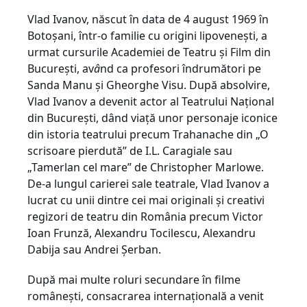
Vlad Ivanov, născut în data de 4 august 1969 în
Botoșani, într-o familie cu origini lipovenești, a
urmat cursurile Academiei de Teatru și Film din
București, av
â
nd ca profesori îndrumători pe
Sanda Manu și Gheorghe Visu. După absolvire,
Vlad Ivanov a devenit actor al Teatrului Național
din București, dând viață unor personaje iconice
din istoria teatrului precum Trahanache din „O
scrisoare pierdută” de I.L. Caragiale sau
„Tamerlan cel mare” de Christopher Marlowe.
De-a lungul carierei sale teatrale, Vlad Ivanov a
lucrat cu unii dintre cei mai originali și creativi
regizori de teatru din România precum Victor
Ioan Frunză, Alexandru Tocilescu, Alexandru
Dabija sau Andrei Șerban.
După mai multe roluri secundare în filme
românești, consacrarea internațională a venit