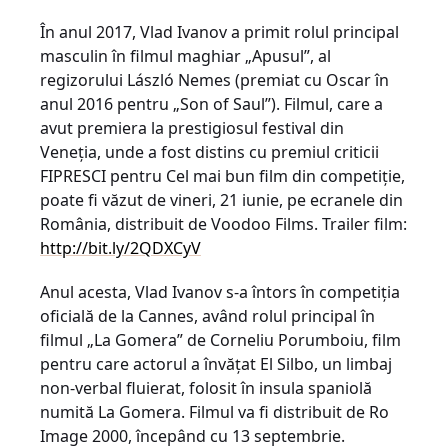
În anul 2017, Vlad Ivanov a primit rolul principal
masculin în filmul maghiar „Apusul”, al
regizorului László Nemes (premiat cu Oscar în
anul 2016 pentru „Son of Saul”). Filmul, care a
avut premiera la prestigiosul festival din
Veneția, unde a fost distins cu premiul criticii
FIPRESCI pentru Cel mai bun film din competiție,
poate fi văzut de vineri, 21 iunie, pe ecranele din
România, distribuit de Voodoo Films. Trailer film:
http://bit.ly/2QDXCyV
Anul acesta, Vlad Ivanov s-a întors în competiția
oficială de la Cannes, având rolul principal în
filmul „La Gomera” de Corneliu Porumboiu, film
pentru care actorul a învățat El Silbo, un limbaj
non-verbal fluierat, folosit în insula spaniolă
numită La Gomera. Filmul va fi distribuit de Ro
Image 2000, începând cu 13 septembrie.