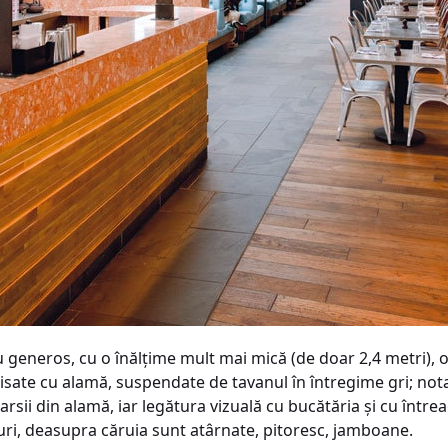
u generos, cu o înălţime mult mai mică (de doar 2,4 metri), 
inisate cu alamă, suspendate de tavanul în întregime gri; n
rsii din alamă, iar legătura vizuală cu bucătăria şi cu într
ri, deasupra căruia sunt atârnate, pitoresc, jamboane.