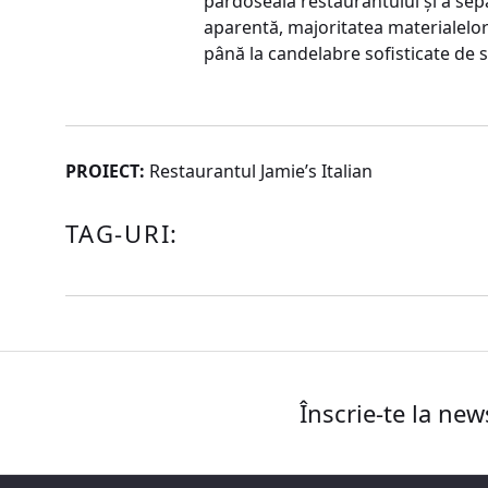
pardoseala restaurantului şi a sep
aparentă, majoritatea materialelor 
până la candelabre sofisticate de st
PROIECT:
Restaurantul Jamie’s Italian
TAG-URI:
Înscrie-te la new