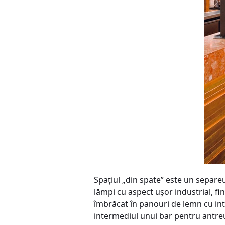
Spaţiul „din spate” este un separe
lămpi cu aspect uşor industrial, f
îmbrăcat în panouri de lemn cu inta
intermediul unui bar pentru antreu