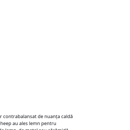
dar contrabalansat de nuanţa caldă
cksheep au ales lemn pentru