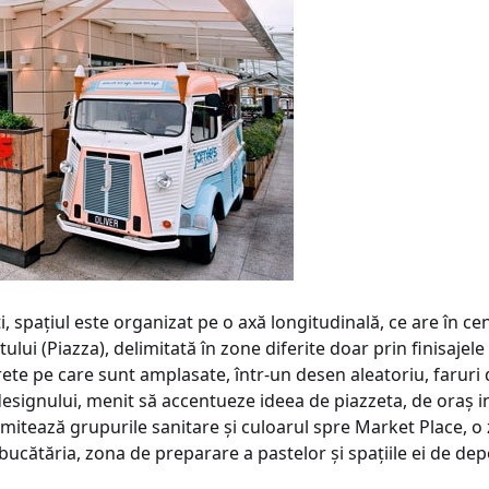
, spaţiul este organizat pe o axă longitudinală, ce are în ce
ului (Piazza), delimitată în zone diferite doar prin finisajele 
ete pe care sunt amplasate, într-un desen aleatoriu, faruri de
esignului, menit să accentueze ideea de piazzeta, de oraş in
mitează grupurile sanitare şi culoarul spre Market Place, o 
bucătăria, zona de preparare a pastelor şi spaţiile ei de dep