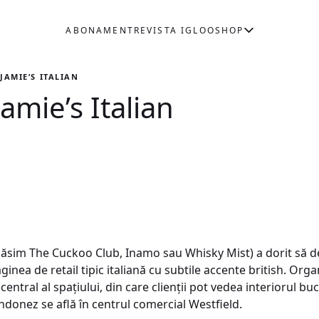
ABONAMENT
REVISTA IGLOO
SHOP
JAMIE’S ITALIAN
amie’s Italian
găsim The Cuckoo Club, Inamo sau Whisky Mist) a dorit să de
inea de retail tipic italiană cu subtile accente british. Orga
entral al spaţiului, din care clienţii pot vedea interiorul buc
ondonez se află în centrul comercial Westfield.