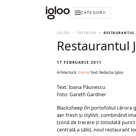
CATEGORII
IGLOO
INTERIOR
RESTAURANTUL 
Restaurantul J
17 FEBRUARIE 2011
Arhitectură:
Interior
Text: Redacția Igloo
Text: Ioana Păunescu
Foto: Gareth Gardner
Blacksheep (în portofoliul cărora 
aer fresh şi stylish, combinând imag
(zonă de trecere şi totodată punct c
centrală a sălii), noul restaurant l