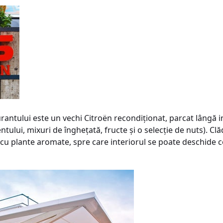
urantului este un vechi Citroën recondiţionat, parcat lângă i
ntului, mixuri de îngheţată, fructe şi o selecţie de nuts). Cl
 cu plante aromate, spre care interiorul se poate deschide c