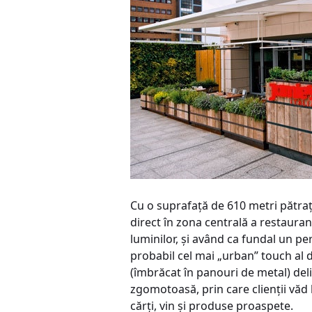
Cu o suprafaţă de 610 metri pătraţi
direct în zona centrală a restaurant
luminilor, şi având ca fundal un per
probabil cel mai „urban” touch al d
(îmbrăcat în panouri de metal) deli
zgomotoasă, prin care clienţii văd 
cărţi, vin şi produse proaspete.