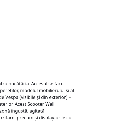
ntru bucătăria. Accesul se face
pereţilor, modelul mobilierului şi al
 Vespa (vizibile şi din exterior) –
terior. Acest Scooter Wall
zonă îngustă, agitată,
ozitare, precum şi display-urile cu