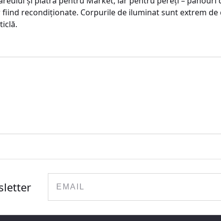
areului şi piatră pentru Market, iar pentru pereţi – panour
fiind recondiţionate. Corpurile de iluminat sunt extrem de d
iclă.
Email
sletter