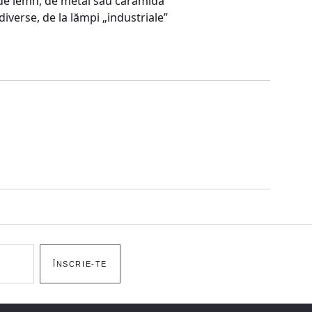
i de lemn, de metal sau cărămidă
iverse, de la lămpi „industriale”
ÎNSCRIE-TE