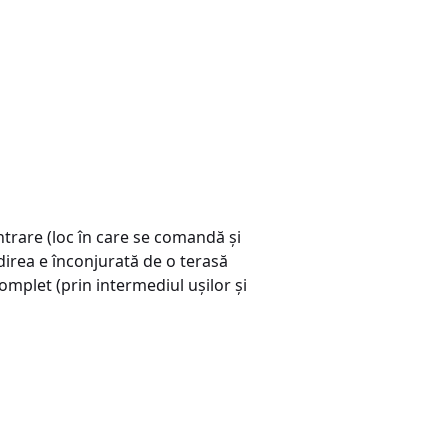
ntrare (loc în care se comandă şi
ădirea e înconjurată de o terasă
omplet (prin intermediul uşilor şi